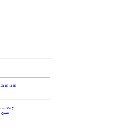
th in Iran
d Theory
تبیین