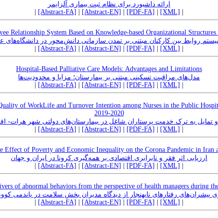
ارائه داشبورد برای نظام ثبت بیماری آلزایمر
|
[Abstract-FA]
|
[Abstract-EN]
|
[PDF-FA]
|
[XML]
|
e Relationship System Based on Knowledge-based Organizational Structures a
یستم روابط بین کارکنان مبتنی بر تمدن سازمانی دانش‌محور در دانشگاه‌های 
|
[Abstract-FA]
|
[Abstract-EN]
|
[PDF-FA]
|
[XML]
|
Hospital-Based Palliative Care Models: Advantages and Limitations
مدل‌های مراقبت تسکینی مبتنی بر بیمارستان؛ مزایا و محدودیت‌ها
|
[Abstract-FA]
|
[Abstract-EN]
|
[PDF-FA]
|
[XML]
|
uality of WorkLife and Turnover Intention among Nurses in the Public Hospita
2019-2020
مایل به ترک خدمت پرستاران شاغل در بیمارستان‌های دولتی شهر هرات- افغانستان: 9
|
[Abstract-FA]
|
[Abstract-EN]
|
[PDF-FA]
|
[XML]
|
he Effect of Poverty and Economic Inequality on the Corona Pandemic in Iran 
ارزیابی اثر فقر و نابرابری اقتصادی بر همه‌گیری کرونا در ایران و جهان
|
[Abstract-FA]
|
[Abstract-EN]
|
[PDF-FA]
|
[XML]
|
drivers of abnormal behaviors from the perspective of health managers during
ی پیشران‌های رفتارهای نابهنجار از دیدگاه مدیران بخش سلامت در پاندمی کووید 
|
[Abstract-FA]
|
[Abstract-EN]
|
[PDF-FA]
|
[XML]
|