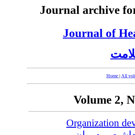
Journal archive fo
Journal of He
امت
Home
|
All vo
Volume 2, N
Organization dev
داشت و درمان