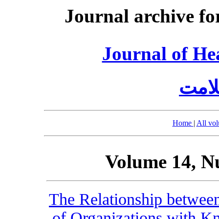
Journal archive fo
Journal of He
امت
Home
|
All vo
Volume 14, N
The Relationship between
of Organizations with 