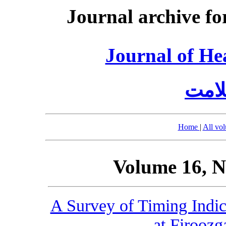
Journal archive fo
Journal of He
امت
Home
|
All vo
Volume 16, N
A Survey of Timing Indi
at Firoozg