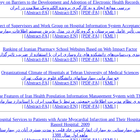
ey on Barriers to the Development and Adoption of Electronic Health Records 
بررسی موانع ایجاد و به کارگیری پرونده الکترونیک سلامت در ایران
|
[Abstract-FA]
|
[Abstract-EN]
|
[PDF-FA]
|
[XML]
|
ect of Supervisors and Work Group on Hospital Information System Acceptan
 تأثیر عامل سرپرستان و گروه کاری در مدل پذیرش سیستم اطلاعات بیمارس
|
[Abstract-FA]
|
[Abstract-EN]
|
[PDF-FA]
|
[XML]
|
Ranking of Iranian Pharmacy School Websites Based on Web Impact Factor
بندی وب‌سایت‌های دانشکده های داروسازی ایران با استفاده از ضریب تاثیرگذا
|
[Abstract-FA]
|
[Abstract-EN]
|
[PDF-FA]
|
[XML]
|
Organizational Climate of Hospitals at Tehran University of Medical Sciences
جو سازمانی بیمارستانهای دانشگاه علوم پزشکی تهران
|
[Abstract-FA]
|
[Abstract-EN]
|
[PDF-FA]
|
[XML]
|
e Features of Iran Health Population Information Management System with Th
 ی نظام مدیریت اطلاعات جمعیتی مرتبط با سلامت ایران با استاندارد سازما
|
[Abstract-FA]
|
[Abstract-EN]
|
[PDF-FA]
|
[XML]
|
spital Services to Patients with Acute Myocardial Infarction and Their Hospit
Rasool Hospital: 2009
یش بیمارستانی به بیماران انفارکتوس حاد قلبی و مدت بستری آنان در بیم
ماهه اول سال 1388