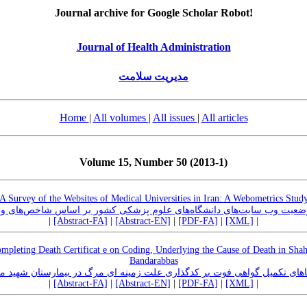
Journal archive for Google Scholar Robot!
Journal of Health Administration
مدیریت سلامت
Home
|
All volumes
|
All issues
|
All articles
Volume 15, Number 50 (2013-1)
A Survey of the Websites of Medical Universities in Iran: A Webometrics Stud
عیت وب سایت‌های دانشگاه‌های علوم پزشکی کشور بر اساس شاخص‌های 
|
[Abstract-FA]
|
[Abstract-EN]
|
[PDF-FA]
|
[XML]
|
ompleting Death Certificat e on Coding, Underlying the Cause of Death in Sh
Bandarabbas
های تکمیل گواهی فوت بر کدگذاری علت زمینه ای مرگ در بیمارستان شهید 
|
[Abstract-FA]
|
[Abstract-EN]
|
[PDF-FA]
|
[XML]
|