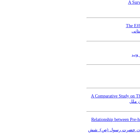
A Surv
The Eff
تانی
ر وب
A Comparative Study on Th
ن ملل
Relationship between Pre-ho
ارستان حضرت رسول (ص): شش