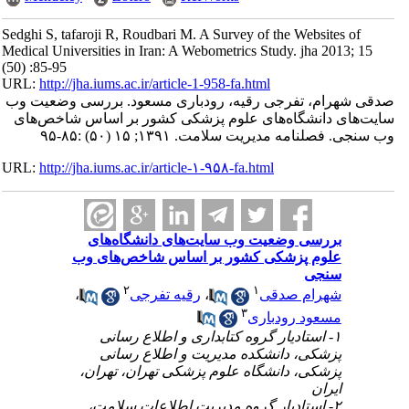
Sedghi S, tafaroji R, Roudbari M. A Survey of the Websites of
Medical Universities in Iran: A Webometrics Study. jha 2013; 15
(50) :85-95
URL:
http://jha.iums.ac.ir/article-1-958-fa.html
صدقی شهرام، تفرجی رقیه، رودباری مسعود. بررسی وضعیت وب
سایت‌های دانشگاه‌های علوم پزشکی کشور بر اساس شاخص‌های
وب سنجی. فصلنامه مدیریت سلامت. ۱۳۹۱; ۱۵ (۵۰) :۸۵-۹۵
URL:
http://jha.iums.ac.ir/article-۱-۹۵۸-fa.html
بررسی وضعیت وب سایت‌های دانشگاه‌های
علوم پزشکی کشور بر اساس شاخص‌های وب
سنجی
۲
۱
شهرام صدقی
،
رقیه تفرجی
،
۳
مسعود رودباری
۱- استادیار گروه کتابداری و اطلاع رسانی
پزشکی، دانشکده مدیریت و اطلاع رسانی
پزشکی، دانشگاه علوم پزشکی تهران، تهران،
ایران
۲- استادیار گروه مدیریت اطلاعات سلامت،