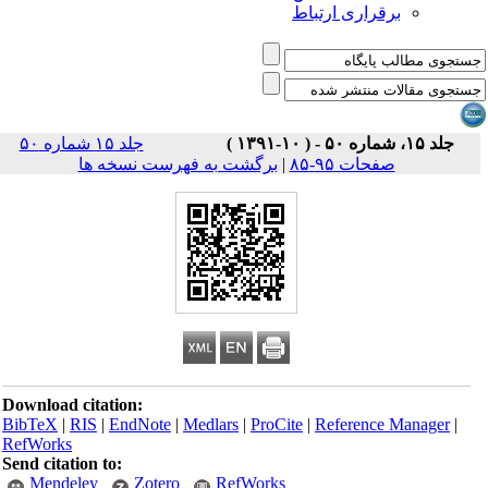
برقراری ارتباط
جلد ۱۵، شماره ۵۰ - ( ۱۰-۱۳۹۱ )
جلد ۱۵ شماره ۵۰
صفحات ۹۵-۸۵
|
برگشت به فهرست نسخه ها
Download citation:
BibTeX
|
RIS
|
EndNote
|
Medlars
|
ProCite
|
Reference Manager
|
RefWorks
Send citation to:
Mendeley
Zotero
RefWorks