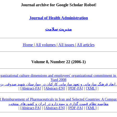
Journal archive for Google Scholar Robot!
Journal of Health Administration
مدیریت سلامت
Home
|
All volumes
|
All issues
|
All articles
Volume 8, Number 22 (2006-1)
rganizational culture dimensions and employees' organizational commitment in
Yazd 2008
ابعاد فرهنگ سازمانی و تعهد سازمانی کارکنان در بیمارستان شهید صدوقی یزد – 7
|
[Abstract-FA]
|
[Abstract-EN]
|
[PDF-FA]
|
[XML]
|
d Reimbursement of Pharmaceuticals in Iran and Selected Countries: A Compar
مقایسه نظام قیمت گذاری و بیمه دارو در ایران و کشورهای منتخب
|
[Abstract-FA]
|
[Abstract-EN]
|
[PDF-FA]
|
[XML]
|