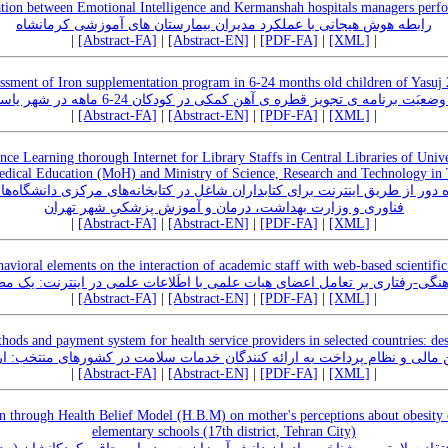
ation between Emotional Intelligence and Kermanshah hospitals managers perf
رابطه هوش هیجانی با عملکرد مدیران بیمارستان های آموزشی کرمانشاه
|
[Abstract-FA]
|
[Abstract-EN]
|
[PDF-FA]
|
[XML]
|
ssment of Iron supplementation program in 6-24 months old children of Yasuj
عیَت برنامه ی تجویز قطره ی آهن کمکی در کودکان 24-6 ماهه در شهر یاسوج1385
|
[Abstract-FA]
|
[Abstract-EN]
|
[PDF-FA]
|
[XML]
|
nce Learning thorough Internet for Library Staffs in Central Libraries of Unive
dical Education (MoH) and Ministry of Science, Research and Technology in
دور از طریق اینترنت برای کتابداران شاغل در کتابخانه‌های مرکزی دانشگاه‌ه
فناوری و وزارت بهداشت، درمان و آموزش پزشکیِ شهر تهران
|
[Abstract-FA]
|
[Abstract-EN]
|
[PDF-FA]
|
[XML]
|
ehavioral elements on the interaction of academic staff with web-based scientific
هنگی-رفتاری بر تعامل اعضای هیات علمی با اطَلاعات علمی در اینترنت: یک م
|
[Abstract-FA]
|
[Abstract-EN]
|
[PDF-FA]
|
[XML]
|
hods and payment system for health service providers in selected countries: de
ین مالی و نظام پرداخت به ارائه کنندگان خدمات سلامت در کشورهای منتخب: ارا
|
[Abstract-FA]
|
[Abstract-EN]
|
[PDF-FA]
|
[XML]
|
n through Health Belief Model (H.B.M) on mother's perceptions about obesity 
elementary schools (17th district, Tehran City)