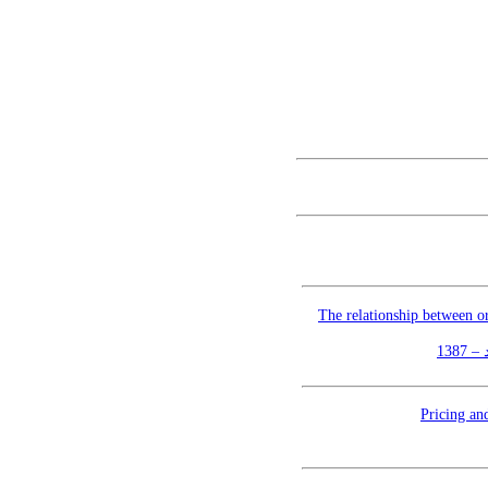
The relationship between o
138
Pricing an