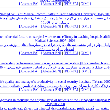
|
[Abstract-FA]
|
[Abstract-EN]
|
[PDF-FA]
|
[XML]
|
Needed Skills of Medical Record Staffs in Tabriz Medical University Hospitals
شکی نسبت به مهارت های لازم در بخش مدارک پزشکی( بیمارستان های آموزش
پزشکی تبریز 1386 )
|
[Abstract-FA]
|
[Abstract-EN]
|
[PDF-FA]
|
[XML]
|
 influential factors on surgical work teams efficacy in teaching hospitals affil
Medical Sciences 2007- 2008
عوامل مؤثَر در اثر بخشی تیم های کاری جراحی در بیمارستان های آموزشی واب
اصفهان از آن در سال 1387
|
[Abstract-FA]
|
[Abstract-EN]
|
[PDF-FA]
|
[XML]
|
 leadership performance based on self- assessment system (Khorramabad hospit
یابی عملکرد رهبری در بیمارستان‌های خرم‌آباد براساس سیستم خودسنجی – 1386
|
[Abstract-FA]
|
[Abstract-EN]
|
[PDF-FA]
|
[XML]
|
ife quality and manager`s productivity in social security hospitals (Tehran 200
 زندگی کاری با میزان بهره وری مدیریَت بیمارستان های تامین اجتماعی استان
|
[Abstract-FA]
|
[Abstract-EN]
|
[PDF-FA]
|
[XML]
|
pproach in reducing the hospital stays of patients of the Orthopedic Surgical 
Hospital 2008
رد شش سیگما در کاهش مدت اقامت بیماران بستری در مرکز آموزشی و درمانی ف