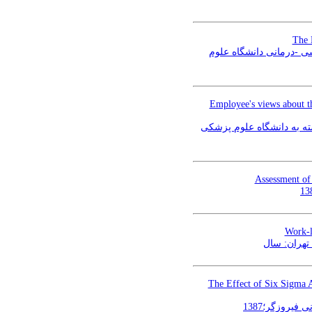
The 
ی -درمانی دانشگاه علوم
Employee's views about the
سته به دانشگاه علوم پزشکی
Assessment of
Work-l
 تهران: سال
The Effect of Six Sigma A
یروزگر؛1387