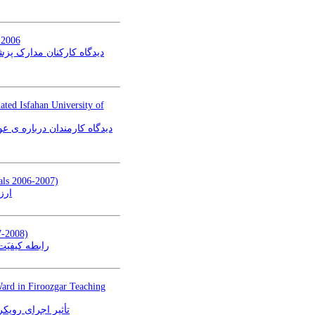
 2006
دیدگاه کارکنان مدارک پز
iated Isfahan University of
دیدگاه کارمندان درباره ی 
als 2006-2007)
ارز
7-2008)
رابطه کیفیَت
Ward in Firoozgar Teaching
تأثیر اجرای رویک