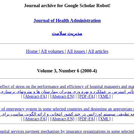
Journal archive for Google Scholar Robot!
Journal of Health Administration
مدیریت سلامت
Home
|
All volumes
|
All issues
|
All articles
Volume 3, Number 6 (2000-4)
effect of stress on the performance and efficiency of hospital managers and ma
تأثیر استرس بر عملکرد و بهره وری مدیران بیمارستان ها و مترونهای پرستاری
|
[Abstract-FA]
|
[Abstract-EN]
|
[PDF-FA]
|
[XML]
|
 of emergency system in some selected countries and designing an appropriate p
ه تطبیقی سیستم اورژانس در چند کشور انتخابی و ارائه الگویی مناسب برای ا
|
[Abstract-FA]
|
[Abstract-EN]
|
[PDF-FA]
|
[XML]
|
spital services payment mechanism by insurance organizations in some selected