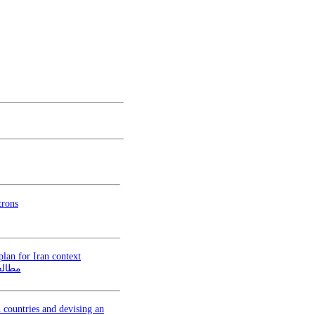
trons
lan for Iran context
مطالع
 countries and devising an