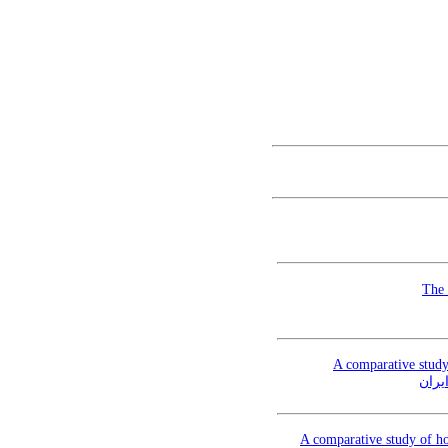
The 
A comparative study
یران
A comparative study of ho