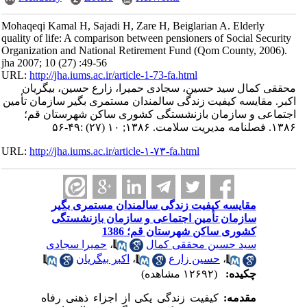
Mohaqeqi Kamal H, Sajadi H, Zare H, Beiglarian A. Elderly
quality of life: A comparison between pensioners of Social Security
Organization and National Retirement Fund (Qom County, 2006).
jha 2007; 10 (27) :49-56
URL:
http://jha.iums.ac.ir/article-1-73-fa.html
محققی کمال سید حسین، سجادی حمیرا، زارع حسین، بیگریان
اکبر. مقایسه کیفیت زندگی سالمندان مستمری بگیر سازمان تأمین
اجتماعی و سازمان بازنشستگی کشوری ساکن شهرستان قم؛
۱۳۸۶. فصلنامه مدیریت سلامت. ۱۳۸۶; ۱۰ (۲۷) :۴۹-۵۶
URL:
http://jha.iums.ac.ir/article-۱-۷۳-fa.html
مقایسه کیفیت زندگی سالمندان مستمری بگیر
سازمان تأمین اجتماعی و سازمان بازنشستگی
کشوری ساکن شهرستان قم؛ 1386
سید حسین محققی کمال
،
حمیرا سجادی
،
حسین زارع
،
اکبر بیگریان
چکیده:
(۱۲۶۹۲ مشاهده)
مقدمه:
کیفیت زندگی یکی از اجزاء ذهنی رفاه