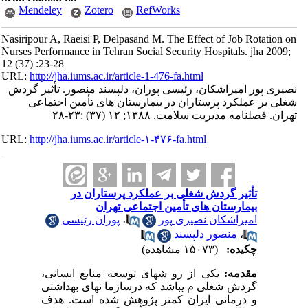
Mendeley
Zotero
RefWorks
Nasiripour A, Raeisi P, Delpasand M. The Effect of Job Rotation on
Nurses Performance in Tehran Social Security Hospitals. jha 2009;
12 (37) :23-28
URL:
http://jha.iums.ac.ir/article-1-476-fa.html
نصیری پور امیراشکان، رئیسی پوران، دلپسند منصور. تأثیر گردش
شغلی بر عملکرد پرستاران در بیمارستان های تأمین اجتماعی
تهران. فصلنامه مدیریت سلامت. ۱۳۸۸; ۱۲ (۳۷) :۲۳-۲۸
URL:
http://jha.iums.ac.ir/article-۱-۴۷۶-fa.html
تأثیر گردش شغلی بر عملکرد پرستاران در
بیمارستان های تأمین اجتماعی تهران
امیراشکان نصیری پور
،
پوران رئیسی
،
منصور دلپسند
چکیده:
(۱۵۰۷۳ مشاهده)
مقدمه:
یکی از رو شهای توسعه منابع انسانی،
گردش شغلی م یباشد که درسازما نهای بهداشتی
و درمانی ایران کمتر پژوهش شده است. هدف