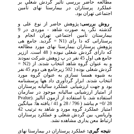
مطالعه حاضر بررسی تأثیر گردش شغلی بر
عملکرد پرستاران در بیمارستا نهای تأمین
اجتماعی تهران بود.
روش بررسی:
پژوهش حاضر از نوع علی و
گذشته نگر، به صورت شاهد - موردی در 9
بیمارستان تأمین اجتماعی تهران انجام و
پرستارانی که دا رای (N1 = گردید. جامع هی
پژوهش پرستاران بیمارستا نهای مورد مطالعه
که دارای گردش شغلی نبوده ( 48 است. اززیر
جامع هی اول 45 نفر در پ ژوهش شرکت نمودند
و به عنوان گروه شاهد انتخاب شدند. از (N2 =
گردش شغلی بوده ( 502 زیرجامع هی دوم 45 نفر
به شیوه همسا نسازی به عنوان گروه مورد
انتخاب شدند. ابزار گردآوری داد هها پرسشنامه
بود و جهت ارزشیابی عملکرد سالیانه پرستاران
از امتیاز ارزشیابی سالیانه موجود در سازمان
استفاده شد. با استفاده از آزمون آنالیز .(Pvalue
=0/ 28 م یباشد ( 796 / 28 و 41 / یافته ها: میانگین
امتیاز عملکرد گروه مورد و شاهد به ترتیب 42
واریانس، بین گردش شغلی و عملکرد پرستاران
ارتباط معن یداری مشاهده نشد.
نتیجه گیری:
عملکرد پرستاران در بیمارستا نهای