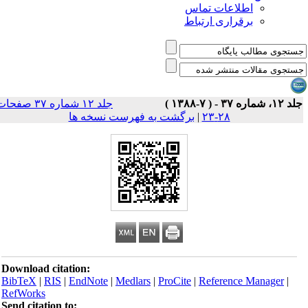
اطلاعات تماس
برقراری ارتباط
۱، شماره ۳۷ - ( ۷-۱۳۸۸ )
جلد ۱۲ شماره ۳۷ صفحات
۲۸-۲۳
|
برگشت به فهرست نسخه ها
Download citation:
BibTeX
|
RIS
|
EndNote
|
Medlars
|
ProCite
|
Reference Manager
|
RefWorks
Send citation to: