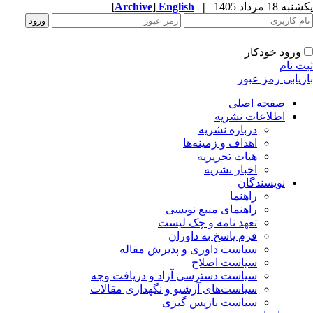
ه 18 مرداد 1405
|
English
]
Archive
[
ورود خودکار
ت نام
زیابی رمز عبور
صفحه اصلی
اطلاعات نشریه
درباره نشریه
اهداف و زمینه‌ها
هیات تحریریه
اخبار نشریه
نویسندگان
راهنما
راهنمای منبع نویسی
تعهد نامه و چک لیست
فرم پاسخ به داوران
سیاست داوری و پذیرش مقاله
سیاست اصلاح
سیاست دسترسی آزاد و دریافت وجه
سیاست‌های آرشیو و نگهداری مقالات
سیاست بازپس گیری