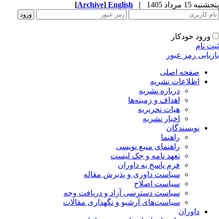
به 15 مرداد 1405
|
English
]
Archive
[
ورود خودکار
ت نام
زیابی رمز عبور
صفحه اصلی
اطلاعات نشریه
درباره نشریه
اهداف و زمینه‌ها
هیات تحریریه
اخبار نشریه
نویسندگان
راهنما
راهنمای منبع نویسی
تعهد نامه و چک لیست
فرم پاسخ به داوران
سیاست داوری و پذیرش مقاله
سیاست اصلاح
سیاست دسترسی آزاد و دریافت وجه
سیاست‌های آرشیو و نگهداری مقالات
داوران