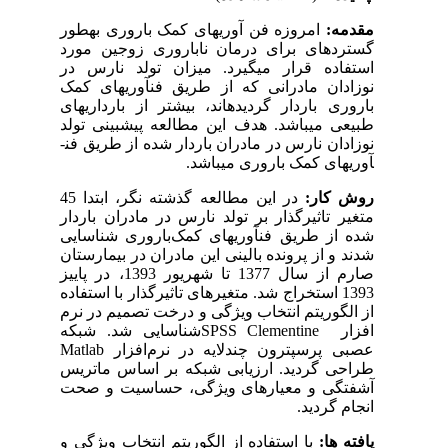
مقدمه:
امروزه فن ­آوری­های کمک باروری به­طور
گسترده­ای برای درمان ناباروری زوجین مورد
استفاده قرار می­گیرد. میزان تولد نارس در
نوزادان مادرانی که از طریق فن­آوری­های کمک
باروری باردار گردیده­اند، بیش­تر از بارداری­های
طبیعی می­باشد. هدف این مطالعه پیش­بینی تولد
نوزادان نارس در مادران باردار شده از طریق فن­
آوری­های کمک باروری می­باشد.
روش­ کار:
در این مطالعه گذشته ­نگر، ابتدا 45
متغیر تاثیرگذار بر تولد نارس در مادران باردار
شده از طریق فن­آوری­های کمک
باروری شناسایی
شدند و از پرونده بالینی این مادران در بیمارستان
صارم از سال 1377 تا شهریور 1393، در پاییز
1393 استخراج شد. متغیرهای تاثیرگذار با استفاده
از الگوریتم انتخاب ویژگی و درخت تصمیم در نرم
افزار
SPSS Clementine
شناسایی شد. شبکه
عصبی پرسپترون چند­لایه در نرم
افزار
Matlab
طراحی گردید. ارزیابی شبکه بر اساس ماتریس
آشفتگی و معیارهای ویژگی، حساسیت و صحت
انجام گردید.
یافته­ ها:
با استفاده از الگوریتم انتخاب ویژگی و