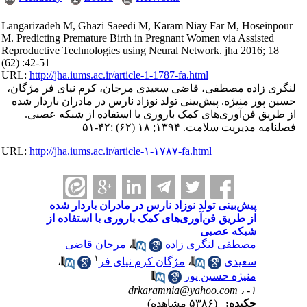
Langarizadeh M, Ghazi Saeedi M, Karam Niay Far M, Hoseinpour
M. Predicting Premature Birth in Pregnant Women via Assisted
Reproductive Technologies using Neural Network. jha 2016; 18
(62) :42-51
URL:
http://jha.iums.ac.ir/article-1-1787-fa.html
لنگری زاده مصطفی، قاضی سعیدی مرجان، کرم نیای فر مژگان،
حسین پور منیژه. پیش‌بینی تولد نوزاد نارس در مادران باردار شده
از طریق فن‌آوری‌های کمک باروری با استفاده از شبکه عصبی.
فصلنامه مدیریت سلامت. ۱۳۹۴; ۱۸ (۶۲) :۴۲-۵۱
URL:
http://jha.iums.ac.ir/article-۱-۱۷۸۷-fa.html
پیش‌بینی تولد نوزاد نارس در مادران باردار شده
از طریق فن‌آوری‌های کمک باروری با استفاده از
شبکه عصبی
مصطفی لنگری زاده
،
مرجان قاضی
۱
سعیدی
،
مژگان کرم نیای فر
،
منیژه حسین پور
drkaramnia@yahoo.com
۱- ،
چکیده:
(۵۳۸۶ مشاهده)