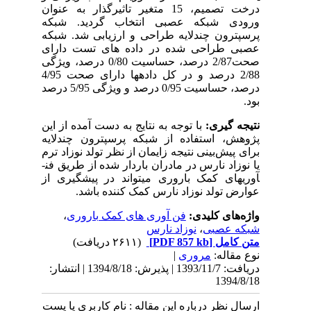
درخت تصمیم، 15 متغیر تاثیرگذار به عنوان
ورودی شبکه عصبی انتخاب گردید. شبکه
پرسپترون چند­لایه طراحی و ارزیابی شد. شبکه
عصبی طراحی شده در داده­ های تست دارای
صحت2/87 درصد، حساسیت 0/80 درصد، ویژگی
2/88 درصد و در کل داده­ها دارای صحت 4/95
درصد، حساسیت 0/95 درصد و ویژگی 5/95 درصد
بود.
نتیجه­ گیری:
با توجه به نتایج به دست آمده از این
پژوهش، استفاده از شبکه پرسپترون چند­لایه
برای پیش‌بینی نتیجه زایمان از نظر تولد نوزاد ترم
یا نوزاد نارس در مادران باردار شده از طریق فن­
آوری­های کمک باروری می­تواند در پیشگیری از
عوارض تولد نوزاد نارس کمک کننده باشد.
واژه‌های کلیدی:
فن آوری های کمک باروری
،
شبکه عصبی
،
نوزاد نارس
متن کامل
[PDF 857 kb]
(۲۶۱۱ دریافت)
نوع مقاله:
مروری
|
دریافت: 1393/11/7 | پذیرش: 1394/8/18 | انتشار:
1394/8/18
ارسال نظر درباره این مقاله : نام کاربری یا پست