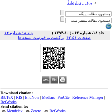
برقراری ارتباط
جلد ۱۸، شماره ۶۲ - ( ۱۰-۱۳۹۴ )
جلد ۱۸ شماره ۶۲
صفحات ۵۱-۴۲
|
برگشت به فهرست نسخه ها
Download citation:
BibTeX
|
RIS
|
EndNote
|
Medlars
|
ProCite
|
Reference Manager
|
RefWorks
Send citation to:
Mendeley
Zotero
RefWorks