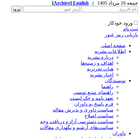
جمعه 16 مرداد 1405
|
English
]
Archive
[
ورود خودکار
ثبت نام
بازیابی رمز عبور
صفحه اصلی
اطلاعات نشریه
درباره نشریه
اهداف و زمینه‌ها
هیات تحریریه
اخبار نشریه
نویسندگان
راهنما
راهنمای منبع نویسی
تعهد نامه و چک لیست
فرم پاسخ به داوران
سیاست داوری و پذیرش مقاله
سیاست اصلاح
سیاست دسترسی آزاد و دریافت وجه
سیاست‌های آرشیو و نگهداری مقالات
داوران