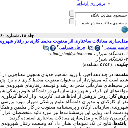
برقراری ارتباط
جلد ۱۸، شماره ۶۰ - ( ۴-۱۳۹۴ )
مدل‌سازی معادلات ساختاری اثر معنویت محیط کاری بر رفتار شهرون
۲
۱
قاسم سلیمی
،
فرهاد همراهی
۱- دانشگاه شیراز ،
salimi_shu@yahoo.com
۲- دانشگاه شیراز
چکیده:
(۵۳۵۴ مشاهده)
قدمه:
در چند دهه اخیر، با ورود مفاهیم جدیدی همچون معناجویی در ک
شده است که می‌توان از آن به‌عنوان معنویت محیط کاری نام برد. پژو
در محیط‌های سازمانی منجر به رشد و توسعه رفتارهای شهروندی سا
مؤلفه‌های آن با رفتار شهروندی سازمانی در دانشگاه علوم پزشکی شیرا
وش کار:
نفر از کارکنان و مدیران دانشگاه علوم پزشکی شیراز مورد بررسی ق
به دست آمد. روایی این پرسشنامه‌ها نیز مورد تائید متخصصان قرار 
رگرسیون چندگانه و مدل‌سازی معادلات ساختاری استفاده گردید.
افته‌ها:
نتایج تی تک نمونه‌ای نشان داد که وضعیت رفتار شهروندی س