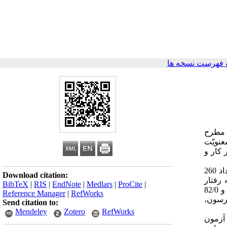
 فهرست نسخه ها
ا مطرح
عنویّت
کار و
روش پژوهش از لحاظ هدف، کاربردی و از لحاظ گردآوری داده‌ها، توصیفی- همبستگی بود. جهت جمع‌آوری داده‌های موردنظر، تعداد 260
Download citation:
رفتار
BibTeX
|
RIS
|
EndNote
|
Medlars
|
ProCite
|
شهروندی سازمانی ارگان و پرسشنامه معنویت در کار میلیمن و همکاران است که پایایی آن‌ها از طریق ضریب آلفای کرونباخ به ترتیب 71/0 و 82/0
Reference Manager
|
RefWorks
یرسون،
Send citation to:
Mendeley
Zotero
RefWorks
 آزمون