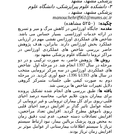
پزشکی مشهد، مشهد
۳- دانشکده علوم پیراپزشکی، دانشگاه علوم
پزشکی مشهد، مشهد ،
manouchehrif961@mums.ac.ir
چکیده:
(۵۲۵۰ مشاهده)
مقدمه
: جایگاه اورژانس در
کاهش مرگ و میر و تسریع
در ارائه خدمات اورژانسی
بسیار حساس می باشد.
شاخص های عملکردی اورژانس نقشی مهم در ارزیابی
عملکرد بخش اورژانس دارند.
بنابراین، هدف پژوهش
حاضر
بررسی شاخص های عملکردی اورژانس در
مراکز تروما دانشگاه علوم پزشکی مشهد بود.
:
روش
ها
پژوهش حاضر، به صورت ترکیبی و در دو
مرحله در سال 1397 انجام شد.
در مرحله اول شاخص
های عملکردی اورژانس در سه مرکز ترومایی منتخب
در سال های 1393تا 1396، جمع آوری گردید. در مرحله
دوم به صورت کیفی طی جلسات متمرکز گروهی
دلایل تغییرات شاخص ها بررسی
شد
.
یافته ها:
طبق بررسی های انجام شده تشکیل پرونده
برای بیماران بدون علایم حیاتی، محاسبه درصد احیای
قلبی-ریوی برای کل بیماران ترومایی و غیر ترومایی از
جمله عوامل تاثیر گذار بر افزایش درصد احیای قلبی
ریوی ناموفق مطرح گردید. افزایش تعداد مراجعین،
افزایش تصادفات دسته جمعی، عدم ثبت دقیق زمان
به محض ورود پزشک بربالین بیمار، نبود ارتباط سیستم
تریاژ با سیستم اطلاعات بیمارستانی از عوامل موثر بر
افزایش زمان تریاژ بودند.