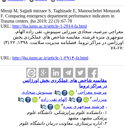
Meraji M, Sajjadi mirzaee S, Taghizade E, Manouchehri Monazah
F. Comparing emergency department performance indicators in
Trauma centers. jha 2019; 22 (3) :67-78
URL:
http://jha.iums.ac.ir/article-1-2914-fa.html
معراجی مرضیه، سجادی میرزایی سپینوش، تقی زاده الهام،
منوچهری منزه فرشته. مقایسه شاخص های عملکردی بخش
اورژانس در مراکز تروما. فصلنامه مدیریت سلامت. ۱۳۹۸; ۲۲ (۳)
:۶۷-۷۸
URL:
http://jha.iums.ac.ir/article-۱-۲۹۱۴-fa.html
مقایسه شاخص های عملکردی بخش اورژانس
در مراکز تروما
۱
مرضیه معراجی
،
سپینوش سجادی
۲
۲
میرزایی
،
الهام تقی زاده
۳
،
فرشته منوچهری منزه
۱- دانشکده علوم پیراپزشکی، دانشگاه علوم
پزشکی مشهد، مشهد
۲- اداره پرستاری، معاونت درمان دانشگاه علوم