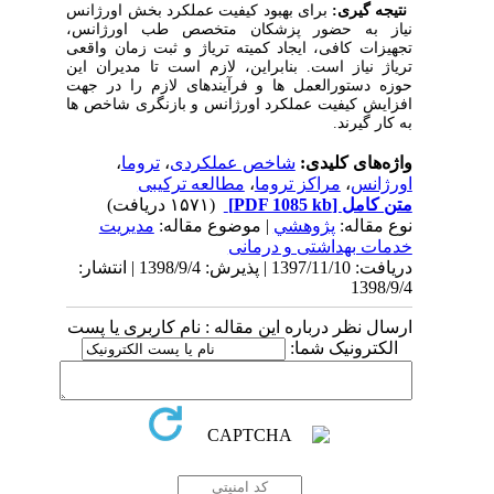
نتیجه گیری:
برای بهبود کیفیت عملکرد بخش اورژانس
نیاز به حضور پزشکان متخصص طب اورژانس،
تجهیزات کافی، ایجاد کمیته تریاژ و ثبت زمان واقعی
تریاژ نیاز است. بنابراین
،
لازم است تا مدیران این
حوزه دستورالعمل ها و فرآیندهای لازم را در جهت
افزایش کیفیت عملکرد اورژانس و بازنگری شاخص ها
به کار گیرند.
واژه‌های کلیدی:
شاخص عملکردی
،
تروما
،
اورژانس
،
مراکز تروما
،
مطالعه ترکیبی
متن کامل
[PDF 1085 kb]
(۱۵۷۱ دریافت)
نوع مقاله:
پژوهشي
| موضوع مقاله:
مدیریت
خدمات بهداشتی‌ و درمانی
دریافت: 1397/11/10 | پذیرش: 1398/9/4 | انتشار:
1398/9/4
ارسال نظر درباره این مقاله : نام کاربری یا پست
الکترونیک شما: