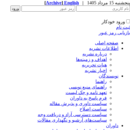
به 15 مرداد 1405
|
English
]
Archive
[
ورود خودکار
ت نام
زیابی رمز عبور
صفحه اصلی
اطلاعات نشریه
درباره نشریه
اهداف و زمینه‌ها
هیات تحریریه
اخبار نشریه
نویسندگان
راهنما
راهنمای منبع نویسی
تعهد نامه و چک لیست
فرم پاسخ به داوران
سیاست داوری و پذیرش مقاله
سیاست اصلاح
سیاست دسترسی آزاد و دریافت وجه
سیاست‌های آرشیو و نگهداری مقالات
داوران