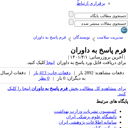
برقراری ارتباط
مدیریت سلامت
نویسندگان
فرم پاسخ به داوران
رم پاسخ به داوران
آخرین بروزرسانی: ۱۴۰۱/۴/۱ |
رای دریافت فایل ورد پاسخ به داوران
اینجا
کلیک کنید.
دفعات مشاهده: 2892 بار |
دفعات چاپ: 413 بار
| دفعات ارسال
به دیگران: 0 بار |
0 نظر
رای مشاهده کل مطالب بخش
فرم پاسخ به داوران
اینجا را کلیک
نید.
یگاه های مرتبط
کمیسیون نشریات وزارت بهداشت
دانشگاه علوم پزشکی ایران
سامانه اطلاعات پژوهشی ایران
شرکت یکتاوب