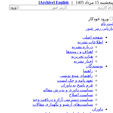
به 15 مرداد 1405
|
English
]
Archive
[
ورود خودکار
ت نام
زیابی رمز عبور
صفحه اصلی
اطلاعات نشریه
درباره نشریه
اهداف و زمینه‌ها
هیات تحریریه
اخبار نشریه
نویسندگان
راهنما
راهنمای منبع نویسی
تعهد نامه و چک لیست
فرم پاسخ به داوران
سیاست داوری و پذیرش مقاله
سیاست اصلاح
سیاست دسترسی آزاد و دریافت وجه
سیاست‌های آرشیو و نگهداری مقالات
داوران