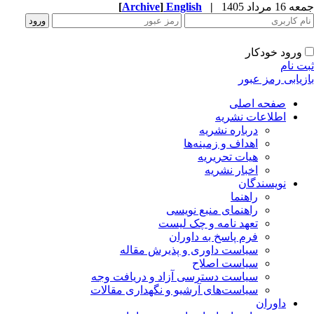
جمعه 16 مرداد 1405
|
English
]
Archive
[
ورود خودکار
ثبت نام
بازیابی رمز عبور
صفحه اصلی
اطلاعات نشریه
درباره نشریه
اهداف و زمینه‌ها
هیات تحریریه
اخبار نشریه
نویسندگان
راهنما
راهنمای منبع نویسی
تعهد نامه و چک لیست
فرم پاسخ به داوران
سیاست داوری و پذیرش مقاله
سیاست اصلاح
سیاست دسترسی آزاد و دریافت وجه
سیاست‌های آرشیو و نگهداری مقالات
داوران