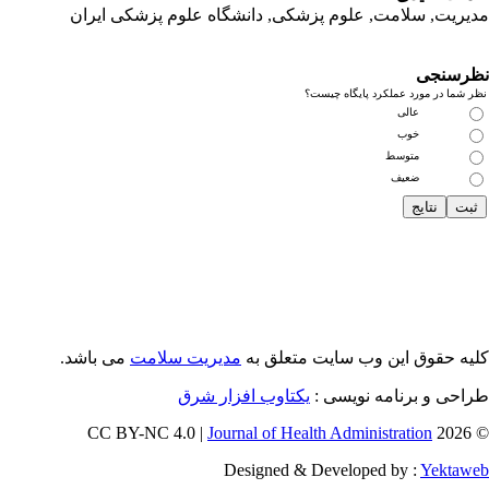
یریت, سلامت, علوم پزشکی,
دانشگاه علوم پزشکی ایران
رسنجی
 شما در مورد عملکرد پایگاه چیست؟
عالی
خوب
متوسط
ضعیف
یه حقوق این وب سایت متعلق به
مدیریت سلامت
می باشد.
احی و برنامه نویسی :
یکتاوب افزار شرق
Journal of Health Administration
© 202
Designed & Developed by :
Yektaw