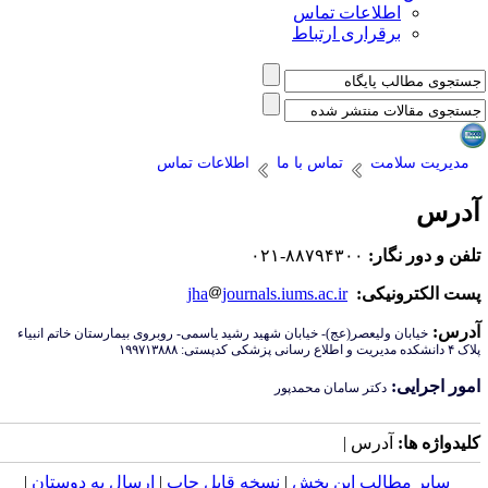
اطلاعات تماس
برقراری ارتباط
مدیریت سلامت
تماس با ما
اطلاعات تماس
درس
لفن و دور نگار:
۸۸۷۹۴۳۰۰-۰۲۱
ست الکترونیکی:
journals.iums.ac.ir
jha
درس:
خیابان ولیعصر(عج)- خیابان شهید رشید یاسمی- روبروی بیمارستان خاتم انبیاء
ه مدیریت و اطلاع رسانی پزشکی کدپستی: ۱۹۹۷۱۳۸۸۸
مور اجرایی:
دکتر سامان محمدپور
لیدواژه ها:
آدرس |
سایر مطالب این بخش
|
نسخه قابل چاپ
|
ارسال به دوستان
|