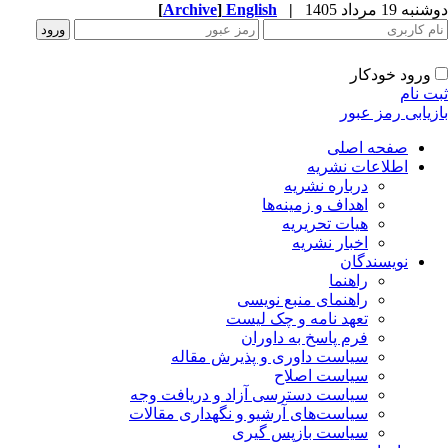
ه 19 مرداد 1405
|
English
]
Archive
[
ورود خودکار
ت نام
زیابی رمز عبور
صفحه اصلی
اطلاعات نشریه
درباره نشریه
اهداف و زمینه‌ها
هیات تحریریه
اخبار نشریه
نویسندگان
راهنما
راهنمای منبع نویسی
تعهد نامه و چک لیست
فرم پاسخ به داوران
سیاست داوری و پذیرش مقاله
سیاست اصلاح
سیاست دسترسی آزاد و دریافت وجه
سیاست‌های آرشیو و نگهداری مقالات
سیاست بازپس گیری