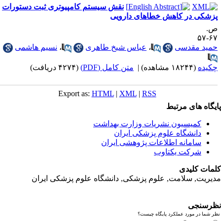
نقش سیستم کامپیوتری ثبت دستورات
زشکی در کاهش خطاهای دارویی
.
۶۷-
مید مقدسی
،
عباس شیخ طاهری
،
نسیم هاشمی
کیده
(۱۸۲۴۴ مشاهده)
|
متن کامل (PDF)
(۴۲۷۴ دریافت)
Export as:
HTML
|
XML
|
RSS
یگاه های مرتبط
کمیسیون نشریات وزارت بهداشت
دانشگاه علوم پزشکی ایران
سامانه اطلاعات پژوهشی ایران
شرکت یکتاوب
مات کلیدی
یریت, سلامت, علوم پزشکی,
دانشگاه علوم پزشکی ایران
رسنجی
 شما در مورد عملکرد پایگاه چیست؟