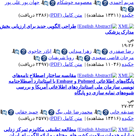
ریم احمدی
،
معصومه خوشکام
،
جهان پور علی پور
کیده
(۱۳۳۱۱ مشاهده)
|
متن کامل (PDF)
(۲۳۸۶ دریافت)
طراحی الگویی جدید برای ارزیابی بخش
دارک پزشکی
.
۲۶-
ضا صفدری
،
زهرا میدانی
،
اباذر حاجوی
،
رجان قاضی سعیدی
،
رویا شریفیان
کیده
(۱۱۰۴۶ مشاهده)
|
متن کامل (PDF)
(۲۴۹۷ دریافت)
مقایسه ساختار اصطلاح نامه‌های
پایگاه‌های اطلاعاتی Pubmed و Embase با استاندارد اصطلاحنامه
ویسی سازمان ملی استانداردهای اطلاعاتی آمریکا و بررسی
یوه‌های نمایه سازی دو پایگاه
.
۳۲-
دیقه خانی
،
محمدرضا علی بیگ
،
حمید حقانی
کیده
(۱۴۴۱۶ مشاهده)
|
متن کامل (PDF)
(۲۵۷۷ دریافت)
مطالعه تطبیقی مکانیزم تمرکز زدایی
رارایه خدمات سلامت کشورهای مختلف و ارائه الگو برای ایران