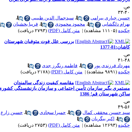
.
۴۰-
سین جباری بیرامی
،
سیدجمال الدین طبیبی
،
هرام دلگشایی
،
محمود محمودی
،
فریبا بخشیان
کیده
(۱۱۱۰۵ مشاهده)
|
متن کامل (PDF)
(۲۷۹۳ دریافت)
بررسی علل فوت متوفیان شهرستان
شان:81-1377
.
۴۸-
هرداد فرزندی پور
،
فاطمه رنگرز جدی
کیده
(۹۸۹۱ مشاهده)
|
متن کامل (PDF)
(۲۱۷۸ دریافت)
مقایسه کیفیت زندگی سالمندان
ستمری بگیر سازمان تأمین اجتماعی و سازمان بازنشستگی کشوری
اکن شهرستان قم؛ 1386
.
۵۶-
ید حسین محققی کمال
،
حمیرا سجادی
،
حسین زارع
،
اکبر بیگریان
کیده
(۱۲۶۹۳ مشاهده)
|
متن کامل (PDF)
(۲۷۵۳ دریافت)