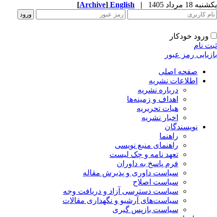
ه 18 مرداد 1405
|
English
]
Archive
[
ورود خودکار
ت نام
زیابی رمز عبور
صفحه اصلی
اطلاعات نشریه
درباره نشریه
اهداف و زمینه‌ها
هیات تحریریه
اخبار نشریه
نویسندگان
راهنما
راهنمای منبع نویسی
تعهد نامه و چک لیست
فرم پاسخ به داوران
سیاست داوری و پذیرش مقاله
سیاست اصلاح
سیاست دسترسی آزاد و دریافت وجه
سیاست‌های آرشیو و نگهداری مقالات
سیاست بازپس گیری