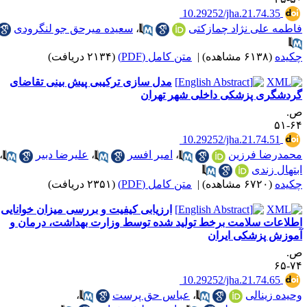
‎ 10.29252/jha.21.74.35
اطمه علی نژاد چمازکتی
،
سعیده میرحق جو لنگرودی
کیده
(۶۱۳۸ مشاهده)
|
متن کامل (PDF)
(۲۱۳۴ دریافت)
مدل سازی ترکیبی پیش بینی تقاضای
ردشگری پزشکی داخلی شهر تهران
.
۶۴-
‎ 10.29252/jha.21.74.51
حمدرضا فرزین
،
امیر افسر
،
علیرضا دبیر
،
بتهال زندی
کیده
(۶۷۲۰ مشاهده)
|
متن کامل (PDF)
(۲۳۵۱ دریافت)
ارزیابی کیفیت و بررسی میزان خوانایی
طلاعات سلامت برخط تولید شده توسط وزارت بهداشت، درمان و
موزش پزشکی ایران
.
۷۴-
‎ 10.29252/jha.21.74.65
حیده زینالی
،
عباس حق پرست
،