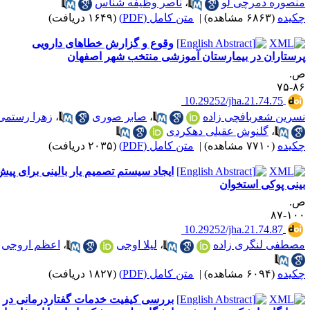
نصوره دمرچی لو
،
ناصر وظیفه شناس
کیده
(۶۸۶۳ مشاهده)
|
متن کامل (PDF)
(۱۶۴۹ دریافت)
وقوع و گزارش خطاهای دارویی
رستاران در بیمارستان آموزشی منتخب شهر اصفهان
.
۸۶-
‎ 10.29252/jha.21.74.75
سرین شعربافچی زاده
،
صابر صوری
،
زهرا رستمی
،
گلنوش عقیلی دهکردی
کیده
(۷۷۱۰ مشاهده)
|
متن کامل (PDF)
(۲۰۳۵ دریافت)
ایجاد سیستم تصمیم ‌یار بالینی برای پیش
ینی پوکی استخوان
.
۱۰۰-
‎ 10.29252/jha.21.74.87
صطفی لنگری زاده
،
لیلا اوجی
،
اعظم اروجی
کیده
(۶۰۹۴ مشاهده)
|
متن کامل (PDF)
(۱۸۲۷ دریافت)
بررسی کیفیت خدمات گفتاردرمانی در