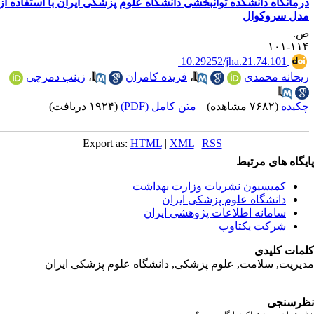
رمانگاه دانشکده توانبخشی دانشگاه علوم پزشکی ایران با استفاده از
دل سروکوال
.
۱۱۴-۱
‎ 10.29252/jha.21.74.101
یحانه محمدی
،
فریده کامران
،
زینب دمرچی
کیده
(۷۶۸۲ مشاهده)
|
متن کامل (PDF)
(۱۹۲۴ دریافت)
Export as:
HTML
|
XML
|
RSS
یگاه های مرتبط
کمیسیون نشریات وزارت بهداشت
دانشگاه علوم پزشکی ایران
سامانه اطلاعات پژوهشی ایران
شرکت یکتاوب
مات کلیدی
یریت, سلامت, علوم پزشکی,
دانشگاه علوم پزشکی ایران
رسنجی