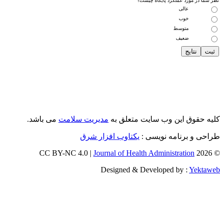
 شما در مورد عملکرد پایگاه چیست؟
عالی
خوب
متوسط
ضعیف
یه حقوق این وب سایت متعلق به
مدیریت سلامت
می باشد.
احی و برنامه نویسی :
یکتاوب افزار شرق
Journal of Health Administration
© 202
Designed & Developed by :
Yektaw