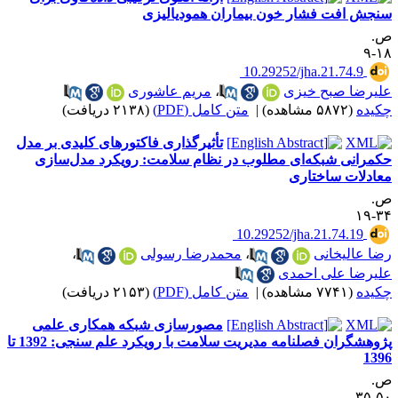
نجش افت فشار خون بیماران همودیالیزی
.
۱۸
‎ 10.29252/jha.21.74.9
لیرضا صبح خیزی
،
مریم عاشوری
کیده
(۵۸۷۲ مشاهده)
|
متن کامل (PDF)
(۲۱۳۸ دریافت)
تأثیرگذاری فاکتورهای کلیدی بر مدل
کمرانی شبکه‌ای مطلوب در نظام سلامت: رویکرد مدل‌سازی
عادلات ساختاری
.
۳۴-
‎ 10.29252/jha.21.74.19
ضا عالیخانی
،
محمدرضا رسولی
،
لیرضا علی احمدی
کیده
(۷۷۴۱ مشاهده)
|
متن کامل (PDF)
(۲۱۵۳ دریافت)
مصورسازی شبکه همکاری علمی
پژوهشگران فصلنامه مدیریت سلامت با رویکرد علم سنجی: 1392 تا
139
.
۵۰-