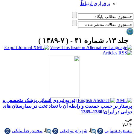
برقراری ارتباط
جلد ۱۳، شماره ۴۱ - ( ۷-۱۳۸۹ )
توزیع نیروی انسانی پزشک متخصص و
رستار بر حسب جمعیت و رابطه آن با تعداد تخت در بیمارستان های
لتی در ایران؛1380–1385
.
۱۴
سعود شهابی
،
شهرام توفیقی
،
محمدرضا ملکی