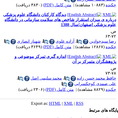
کیده
(۱۰۸۸۳ مشاهده)
|
متن کامل (PDF)
(۳۸۳۰ دریافت)
دیدگاه کارکنان دانشگاه علوم پزشکی
رباره ی میزان استقرار شاخص های سلامت سازمانی در دانشگاه
لوم پزشکی اصفهان؛سال 1388
.
۷۲-
ضا سیدجوادین
،
آزاده علوی
،
شهناز انصاری
کیده
(۱۲۸۶۷ مشاهده)
|
متن کامل (PDF)
(۳۶۴۹ دریافت)
اندازه گیری تمرکز موضوعی و
ژوهشگران متمرکز بر آن
.
۷۸-
افظ محمد حسن زاده
،
محمد سلیمی اصل
،
لی صمدی کوچکسرایی
کیده
(۸۸۲۹ مشاهده)
|
متن کامل (PDF)
(۲۴۰۶ دریافت)
Export as:
HTML
|
XML
|
RSS
یگاه های مرتبط