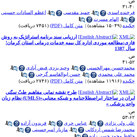
.
۴۰-
رخنده اسدی
،
حمید مقدسی
،
اعظم السادات حسینی
،
الهام مسرت
کیده
(۱۵۰۴۹ مشاهده)
|
متن کامل (PDF)
(۷۴۵۱ دریافت)
ارزیابی سند برنامه استراتژیک به روش
ازی:مطالعه موردی اداره کل بیمه خدمات درمانی استان کرمان؛
ل 1387
.
۵۲-
حمدحسین مهرالحسنی
،
وحید یزدی فیض آبادی
،
حمد علی محمدی
،
حسن ابوالقاسم گرجی
کیده
(۱۱۹۱۶ مشاهده)
|
متن کامل (PDF)
(۲۷۴۶ دریافت)
طرح نقشه نمایی مفاهیم طبّ سنّتی
ایران در ساختار ابراصطلاحنامه و شبکه معنایی«(UMLS) نظام زبان
احد پزشکی »
.
۶۲-
لی ولی نژادی
،
عباس حری
،
فریدون آزاده
،
حمدرضا شمس اردکانی
،
مازیار امیرحسینی
،
افظ محمد حسن زاده