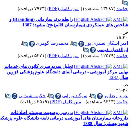
کیده
(۱۳۲۸۷ مشاهده)
|
متن کامل (PDF)
(۷۹۴۳ دریافت)
رابطه برند سازمانی (Branding) و
اخص های عملکردی (بیمارستان قائم(عج) مشهد؛ 1387
.
۲۰-
میر اشکان نصیری پور
،
محمدرضا گوهری
،
بوالفضل نفیسی
کیده
(۱۲۵۳۹ مشاهده)
|
متن کامل (PDF)
(۵۲۲۱ دریافت)
تحلیل سربه سری کانون های خدمات
هایی مرکز آموزشی - درمانی آلفای دانشگاه علوم پزشکی قزوین
ل 1387
.
۳۰-
زیز رضاپور
،
سوگند تورانی
،
حکیمه شیدایی
کیده
(۹۳۱۳ مشاهده)
|
متن کامل (PDF)
(۲۵۱۹ دریافت)
بررسی وضعیت سیستم اطلاعات
اروخانه بیمارستان های آموزشی، درمانی تابعه دانشگاه علوم پزشکی
هید بهشتی؛ سال 1388