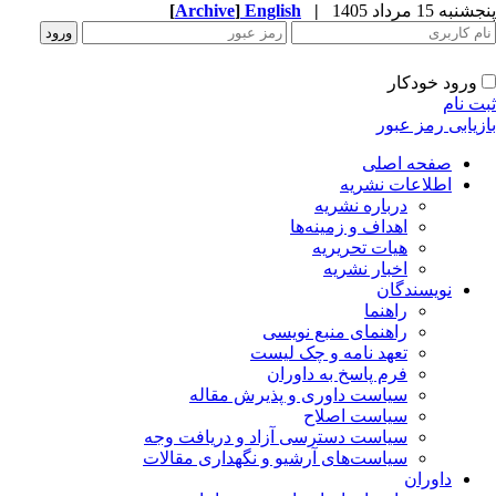
به 15 مرداد 1405
|
English
]
Archive
[
ورود خودکار
ت نام
زیابی رمز عبور
صفحه اصلی
اطلاعات نشریه
درباره نشریه
اهداف و زمینه‌ها
هیات تحریریه
اخبار نشریه
نویسندگان
راهنما
راهنمای منبع نویسی
تعهد نامه و چک لیست
فرم پاسخ به داوران
سیاست داوری و پذیرش مقاله
سیاست اصلاح
سیاست دسترسی آزاد و دریافت وجه
سیاست‌های آرشیو و نگهداری مقالات
داوران