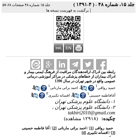
جلد ۱۵، شماره ۴۸ - ( ۴-۱۳۹۱ )
جلد ۱۵ شماره ۴۸ صفحات ۶۸-۵۷
|
برگشت به فهرست نسخه ها
رابطه بین ادراک ارائه‌دهندگان مراقبت از فرهنگ ایمنی بیمار و
ادراک بیماران از خطاهای پزشکی در مراکز آموزشی درمانی
عمومی واقع در شهر تهران در سال 1390
۱
۱
،
،
حمید رواقی
احمد براتی مارنانی
۲
۱
،
آغافاطمه حسینی
افسانه تکبیری
۱- دانشگاه علوم پزشکی تهران
۲- دانشگاه علوم پزشکی تهران ،
takbiri2010@gmail.com
چکیده:
(۱۲۹۱۸ مشاهده)
حمید رواقی
[1]
/ احمد براتی مار‏نانی
[2]
/ آغا فاطمه حسینی
[3]
/ افسانه تکبیری
[4]