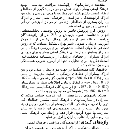
چکیده
مقدمه:
در سازمان­های ارائه­کننده مراقبت بهداشتی، بهبود
فرهنگ ایمنی بیمار می­تواند نقش مهمی در پیشگیری از خطاها و
ارتقاء کیفیت داشته­باشد. این مطالعه با هدف بررسی رابطه بین
ادراک ارائه­دهندگان مراقبت از فرهنگ ایمنی بیمار و ادراک
بیماران بستری از خطاهای پزشکی در مراکز آموزشی درمانی
عمومی شهر تهران انجام­ شد.
روش کار:
پژوهش حاضر به روش توصیفی تحلیلی‏مقطعی
انجام شده‏است. نمونه پژوهش را 216 نفر از ارائه­دهندگان
مراقبت و 216 نفر از بیماران درحال ترخیص از 13 مرکز
آموزشی درمانی عمومی شهر تهران تشکیل می­دادند که به روش
تصادفی طبقه­ای انتخاب شده­بودند. برای بررسی فرهنگ ایمنی
بیمار از پیمایش بیمارستانی فرهنگ ایمنی بیمار و برای بررسی
ادراک بیماران از خطاهای پزشکی از پرسشنامه محقق­ساخته،
استفاده­گردید. برای تحلیل داده­ها از آزمون ضریب همبستگی
پیرسون استفاده­شد.
یافته‏ها:
کلیه همبستگی­ها در جهت موردانتظار، منفی بود و بین
ادراک بیماران از خطاهای پزشکی با حمایت مدیریت از ایمنی
بیمار (035 . 0 p= ، 586 . 0- r= )، تناوب گزارش­دهی حوادث (022 .
0 p= ، 625 . 0- r= )، انتقال و تبادل اطلاعات بیمار در بیمارستان
(019 . 0 p= ، 637 . 0- = r ) و نمره کلی فرهنگ ایمنی بیمار (03 .
0 = p ، 602 . 0- r= ) همبستگی معنی­داری وجود داشت.
بحث:
یافته­های این پژوهش از این فرضیه حمایت می­کند که
بیماران در بیمارستان­های با فرهنگ ایمنی مثبت­تر، خطاهای کم­
تری را تجربه خواهندکرد. البته پژوهش­های بیش­تری در این زمینه
مورد نیاز است تا قابلیت تعمیم­پذیری این یافته را به سایر
بیمارستان­ها مورد آزمون قرار دهد و رابطه بین فرهنگ ایمنی
بیمار و سایر پیامدهای بیماران را ارزیابی نماید.
واژه‌های کلیدی:
،
ارائه­دهندگان مراقبت
فرهنگ ایمنی
،
،
بیمار
خطای پزشکی
مراکز آموزشی درمانی عمومی تهران