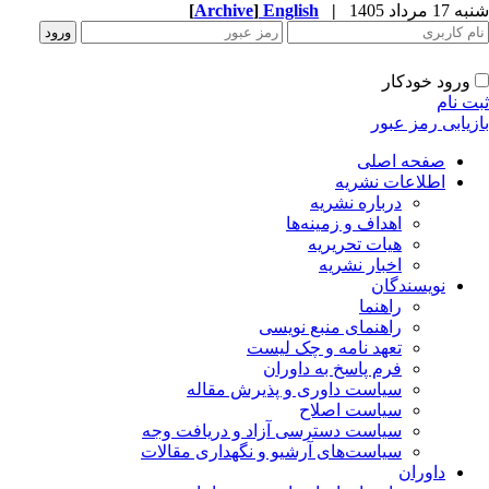
شنبه 17 مرداد 1405
|
English
]
Archive
[
ورود خودکار
ثبت نام
بازیابی رمز عبور
صفحه اصلی
اطلاعات نشریه
درباره نشریه
اهداف و زمینه‌ها
هیات تحریریه
اخبار نشریه
نویسندگان
راهنما
راهنمای منبع نویسی
تعهد نامه و چک لیست
فرم پاسخ به داوران
سیاست داوری و پذیرش مقاله
سیاست اصلاح
سیاست دسترسی آزاد و دریافت وجه
سیاست‌های آرشیو و نگهداری مقالات
داوران