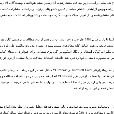
5
) ترسیم نقشه هم‌تالیفی نویسندگان،
6
) ترس
مقاله‌های نمایه شده و استنادات دریافتی در اسکوپوس از ابتدای انتشار مجله، 8) تعیین کشورهای پرتولید و پراستناد مشا
11)
تعیین مجلات، نویسندگان، موسسات و کشورهای استنادکننده به نشریه
دا تا پایان سال
1403
طراحی و اجرا شد. این پژوهش از نوع مطالعات توصیفی-کاربردی بو
.
برای جمع‌آوری داده‌های کتاب
، به‌صورت دستی دانلود و ذخیره شد. داده‌های استنادی مقالات نیز با استفاده از
نرم‌افزار
r
به نرم‌افزارهای
Microsoft Excel
و
VOSviewer
منتقل شد. در این مرحله، تحلیل‌های کتاب
مقالات با استفاده از نرم‌افزار
VOSviewer
انجام شد. همچنین،
در جهت اهداف مطالعه و با
رصد فراوانی از نرم‌افزار
Excel
استفاده شد.
در نهایت، نقشه‌های علمی مرتبط با موضوع
نتشرشده در این نشریه ارائه شد.
یافته‌های تحلیل نشریه از نظر تعداد انواع م