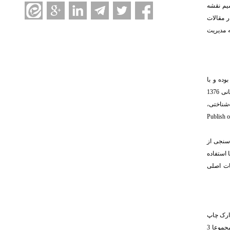
یم نقشه
رکت‌کننده در مقالات
 مدیریت
ده و با
بهره‌گیری از روش‌های کتاب‌سنجی به بررسی ساختار انتشارات و استنادهای مرتبط پرداخته ‌است. جامعه پژوهش شامل کلیه مقاله‌های منتشرشده در نشریه مدیریت سلامت طی بازه زمانی 1376
‌شناختی،
Publish o
‌سنجی از
 استفاده
ات اصلی
دارک چاپ
شده نشان داد که از تعداد کل 733 مدرک، تعداد 655 مورد مقالات پژوهشی (89/4درصد)، تعداد 56 مورد مقالات مروری (7/6 درصد)، تعداد 18 مورد نامه به سردبیر و تعداد چهار مقاله کوتاه (مجموعا 3