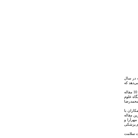
ه بود). البته در سال
است. بررسی شکل نشان می‌دهد که
از زمان تأسیس نشریه تا سال 1403، در مجموع 1702 نویسنده در انتشار مدارک نشریه مشارکت داشته‌اند (جدول 1 پیوست)، تعداد 10 نویسنده پرکار با داشتن حداقل 10 مقاله
یز از دانشگاه علوم
 قرار دارند. دکتر محمدرضا
کاران با
ادترین و اثرگذارترین مقاله
 مقاله توسط محسن مهرآرا و
لوم پزشکی
یت سلامت