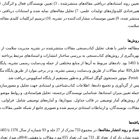
عیین روند استنادهای دریافتی مقاله‌های منتشرشده ، 3) تعیین نویسندگان فعال و اثرگذار، 4) شناسایی پراستنادترین مقالات منتشرشده،
م‌رخدادی کلیدواژه‌های تولیدات علمی
، 7)
تحلیل
نتشر شده
، 9)
تعیین موسسات مشارکت‌کننده در نشریه، 10) ترسیم ابرکلمات کلیدی مقاله‌های منتشر شده و
سلامت.
روش‌ها
طالعه حاضر با هدف تحلیل کتاب‌سنجی مقالات منتشرشده در نشریه مدیریت سلامت از ابت
تا 1403 بود. داده‌های مربوط به آن‌ها از منابع مختلفی از جمله وب‌سایت رسمی نشریه، پایگاه مگیران، گوگل اسکالر و پایگاه اسکوپوس گردآوری شده‌اند
ایل
RIS
تمام مقالات از طریق وب‌سایت رسمی نشریه، و در برخی موارد از طریق پایگاه مگیران
Perish
،
موتور جستجوی گوگل اسکالر و به‌طور مستقیم از پایگاه اسکوپوس دریافت شد.
س از گردآوری و تجمیع داده‌ها، اطلاعات کتاب‌شناختی و استنادی جهت تحلیل و مصورسازی 
مله تعیین میزان استنادها، شناسایی نویسندگان برجسته، تحلیل هم‌استنادی، و روابط موضوعی 
ز روش‌های آمار توصیفی در قالب جداول، نمودارها، و آماره‌های توصیفی شامل: فراوانی، د
مقالات، نویسندگان، و ارتباطات استنادی ترسیم شده و تصویری جامع از شبکه علمی مقالات م
یافته‌ها
عداد و روند انتشار مقاله‌ها:
در مجموع 733 مدرک از 27 جلد و 93 شماره از سال 1376 تا 1403 از وب‌سایت نشریه مدیریت سلامت بازیابی شد.