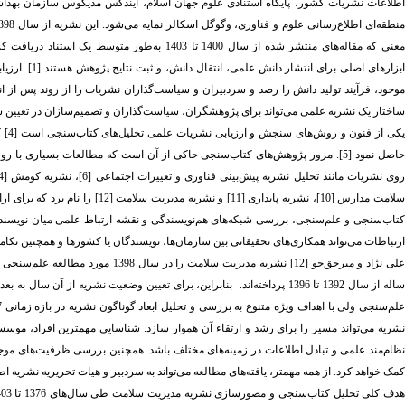
اطلاعات نشریات کشور، پایگاه استنادی علوم جهان اسلام، ایندکس مدیکوس سازمان بهدا
نطقه‌ای اطلاع‌رسانی علوم و فناوری، وگوگل اسکالر نمایه می‌شود. این نشریه از سال 1398، در نمایه‌نامه اسکوپوس وارد شده‌ و در سال 1403 دارای سایت‌اسکور
عنی که مقاله‌های منتشر شده از سال‌ 1400 تا 1403 به‌طور متوسط یک استناد دریافت کرده‌اند. شاخص اسنیپ
بزارهای اصلی برای انتشار دانش علمی، انتقال دانش، و ثبت نتایج پژوهش‌ هستند
]
1
[
. ارزی
وجود، فرآیند تولید دانش را رصد و سردبیران و سیاست‌گذاران نشریات را از روند پس از ا
ساختار یک نشریه علمی می‌تواند برای پژوهشگران، سیاست‌گذاران و تصمیم‌سازان در تعیین 
یکی از فنون و روش‌های سنجش و ارزیابی نشریات علمی تحلیل‌های کتاب‌سنجی است
]
4
[
ک
اصل نمود
]
5
[
. مرور پژوهش‌های کتاب‌سنجی حاکی از آن است که مطالعات بسیاری با روش
وی نشریات مانند تحلیل نشریه پیش‌بینی فناوری و تغییرات اجتماعی
]
6
[
سلامت مدارس [10]، نشریه پایداری [
کتاب‌سنجی و علم‌سنجی، بررسی شبکه‌های هم‌نویسندگی و نقشه ارتباط علمی میان نویسندگ
ارتباطات می‌تواند همکاری‌های تحقیقاتی بین سازمان‌ها، نویسندگان یا کشورها و همچنین تکا
لی نژاد و میرحق‌جو [12] نشریه مدیریت سلامت را در سال 1398 مورد مطالعه علم‌سنجی قرار داده‌اند و به
اله از سال 1392 تا 1396
پرداخته‌اند.
بنابراین، برای تعیین
وضعیت نشریه از آن سال به بعد
نشریه می‌تواند مسیر را برای رشد و ارتقاء آن هموار سازد. شناسایی مهمترین افراد، موسسا
نظام‌مند علمی و تبادل اطلاعات در زمینه‌های مختلف باشد. همچنین بررسی ظرفیت‌های مو
کمک خواهد کرد. از همه مهمتر، یافته‌های مطالعه می‌تواند به سردبیر و هیات تحریریه نشریه اط
دف کلی تحلیل کتاب‌سنجی و مصورسازی نشریه مدیریت سلامت طی سال‌های 1376 تا 1403 است و اهداف اختصاصی