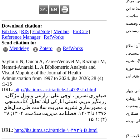
س، مرکز
 به این
ریت سلامت،
ی وضعیت
Download citation:
اب‌سنجی
BibTeX
|
RIS
|
EndNote
|
Medlars
|
ProCite
|
Reference Manager
|
RefWorks
Send citation to:
آن اطلاع
Mendeley
Zotero
RefWorks
اب‌سنجی
، نشریه کومش [4]، نشریه طب سنتی اسلام و ایران [7]، نشریه مطالعات ادبیات تطبیقی [8]، نشریه نیچر [9]، نشریه
Sayfouri N, Ouchi A, ZareeiVenovel M, Razmgir M,
Nemati-Anaraki L. A Bibliometric Analysis and
نجام‌شده حوزه
Visual Mapping of the Journal of Health
‌تر این
Administration from 1997 to 2024. jha 2026; 28 (4)
:1-15
URL:
http://jha.iums.ac.ir/article-1-4739-fa.html
نی چهار
صیفوری نسرین، اوچی علی، زارعی ونوول مژگان،
 رویکرد
رزمگیر مریم، نعمتی انارکی لیلا. تحلیل کتاب‌سنجی
است. نتایج این تحلیل جامع از وضعیت
و مصورسازی نشریه مدیریت سلامت طی سال‌های
۱۳۷۶ تا ۱۴۰۳. فصلنامه مدیریت سلامت. ۱۴۰۴; ۲۸
، همکاری
(۴) :۱-۱۵
ی بودجه
URL:
http://jha.iums.ac.ir/article-۱-۴۷۳۹-fa.html
سلامت
، 2)