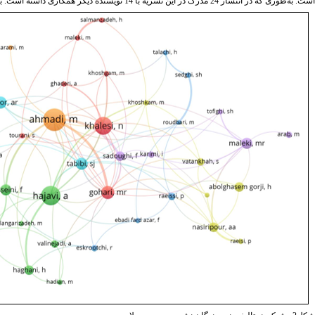
است. به‌طوری که در انتشار 24 مدرک در این نشریه با 14 نویسنده دیگر همکاری داشته است. بیشترین هم‌تالیفی نیز بین مریم احمدی، محمدرضا گوهری و فرحناز صدوقی رخ داده ‌است.