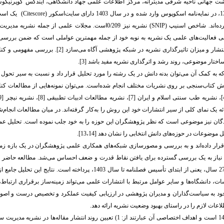
شت جهانی ناحیه شرقی مدیترانه، مرکز اطلاعات علمی جهاد دانشگاهی، ایندکس کوپرنیکو
(Citescore)
یک است؛
(SNIP)
نشریه نیز 0/209است. مجلات علمی از جمله نشریه مدی
ابی فعالیت‌های علمی یک نشریه به نوبه خود از جمله مهمترین عواملی است که ضمن بررس
نتشار و میزان تاثیرگذاری نشریه در شبکه پژوهشی آگاه می‌سازد
]
2
[
. بررسی مفهومی و کت
ساختار موضوعی، روند رشد و اثرگذاری نشریه مفید باشد
]
3
[
.
ه به کمک آن می‌توان بدنه دانش در یک رشته را مورد تحلیل قرار داد و نسبت به سیر تحول 
 کتاب‌سنجی بر روی نشریات مختلف انجام شده‌است. می‌توان نمونه‌هایی از مطالعات کت
11] و نشریه مدیریت سلامت [12] را نام برد که برای ارائه یک نمای کلی از سیر انتشارات خود این روش را به‌کار گرفته‌اند. در میان مطالعات ا
ان نیز موضوعی است که نظر پژوهشگران این حوزه را به خود جلب نموده ‌است. تحلیل عمیق
مل موضوعات در حوزه‌های دانش انتخابی را نشان دهد
]
13،14
[
.
بررسی و مصورسازی شبکه‌های همکاری علمی پژوهشگران در یک بازه زما
 نیاز به یک بررسی گسترده برای یافتن نقاط قدرت و ضعف احساس می‌شد. مطالعه حاضر با
علم‌سنجی ولی با اهداف ویژه متنوع به بررسی و تحلیل ابعاد گوناگون نشریه در بازه زمانی 27 سال، یعنی از ابتدای تأسیس فصلنامه تا سال 1403، پرداخته ‌
ت، دانشگاه‌ها و سایر عوامل مرتبط با انتشارات علمی می‌تواند زمینه‌ساز برقراری ارتباط
جود به سیاست‌گذاران و مدیران پژوهشی در ارزیابی کیفیت عملکرد و تخصیص درست و اصول
لاعات لازم را در راستای بهبود وضعیت نشریه ارائه دهد.
آن عبارتند از: 1)
تعیین روند انتشار مقاله‌ها در نشریه مدیریت 