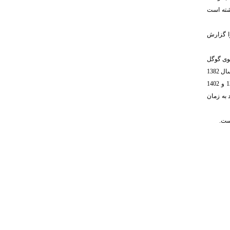
 روند ثابت و یکنواختی داشته‌ است
زا گزارش
تور جستجوی گوگل
اسکالر دریافت کرده‌اند. تعداد استنادات نشریه نیز تا سال 1382 نامنظم و کم بوده ‌است ولی در سال 1383، روند استنادات با جهشی بزرگ روبه‌رو شده ‌است؛ به‌طوری که از 10 استناد در سال 1382
به 512 استناد در سال 1383رسیده ‌است. می‌توان گفت که از سال 1383به بعد، روند استنادات به نشریه همواره با نوسان مواجه بوده ‌است. باید در نظر داشت که در سال‌های 1389، 1395 و 1402
ستناد به زمان