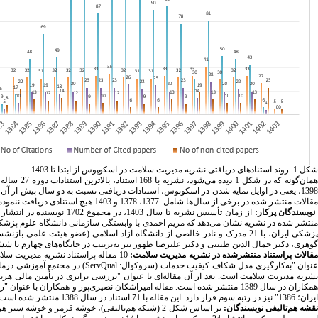
شکل 1. روند استنادهای دریافتی نشریه مدیریت سلامت در اسکوپوس از ابتدا تا 1403
مقالات منتشر شده در برخی از سال‌ها شامل 1377، 1378 و 1403 هیچ استنادی دریافت ننموده‌اند ولی در سال‌های 1392، 1394، 1389و 1396 بیشتر مقالات منتشر شده استناد گرفته‌اند.
ویسندگان پرکار:
گوهری، دکتر جمال الدین طبیبی و دکتر علیرضا ظهور نیز به‌ترتیب در جایگاه‌های چهارم تا شش
قالات پراستناد منتشرشده در نشریه مدیریت سلامت:
10 مقاله پراستناد نشریه مدیریت س
نوان "به‌کارگیری مدل شکاف کیفیت خدمات (سروکوال:
ServQual
همکاران در سال 1389 منتشر شده ‌است. مقاله امیراشکان نصیری‌پور و همکاران
ایران؛ 1386" نیز در رتبه سوم قرار دارد. این مقاله با 71 استناد در سال 1388 منتشر شده ‌است (جدول 2 پیوست).
قشه هم‌تالیفی نویسندگان:
بر اساس شکل 2 (شبکه هم‌تالیفی)، خوشه قرمز و خو