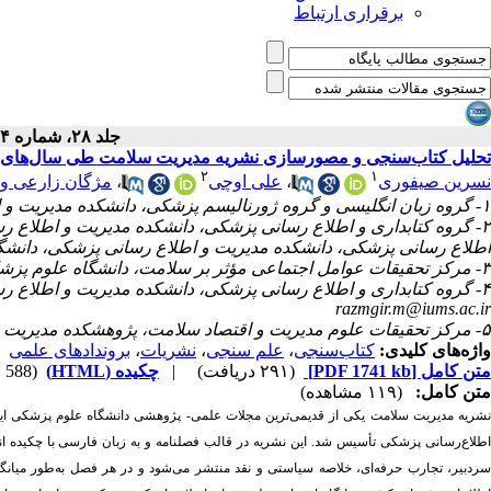
برقراری ارتباط
جلد ۲۸، شماره ۴ - ( ۱۲-۱۴۰۴ )
تحلیل کتاب‌سنجی و مصورسازی نشریه مدیریت سلامت طی سال‌های 1376 تا 1403
۲
۱
نسرین صیفوری
،
علی اوچی
،
مژگان زارعی و
۱- گروه زبان انگلیسی و گروه ژورنالیسم پزشکی، دانشکده مدیریت و اطلاع رسانی پزشکی، دانشگاه علوم پزشکی ایران، تهران، ایران.
۲- گروه کتابداری و اطلاع رسانی پزشکی، دانشکده مدیریت و اطلاع رس
اطلاع رسانی پزشکی، دانشکده مدیریت و اطلاع رسانی پزشکی، دانشگاه 
۳- مرکز تحقیقات عوامل اجتماعی مؤثر بر سلامت، دانشگاه علوم پزشکی لرستان، خرم آباد، ایران.
۴- گروه کتابداری و اطلاع رسانی پزشکی، دانشکده مدیریت و اطلاع رسانی پزشکی، دانشگاه علوم پزشکی ایران، تهران، ایران. ،
razmgir.m@iums.ac.ir
۵- مرکز تحقیقات علوم مدیریت و اقتصاد سلامت، پژوهشکده مدیریت سلامت، دانشگاه علوم پزشکی ایران، تهران، ایران.
واژه‌های کلیدی:
کتاب‌سنجی
،
علم سنجی
،
نشریات
،
بروندادهای علمی
متن کامل
[PDF 1741 kb]
(۲۹۱ دریافت)
|
چکیده (HTML)
(588 مشاهده)
متن کامل:
(۱۱۹ مشاهده)
اطلاع‌رسانی پزشکی تأسیس شد. این نشریه در قالب فصلنامه و به زبان فارسی با چکیده انگ
سردبیر، تجارب حرفه‌ای، خلاصه سیاستی و نقد منتشر می‌شود و در هر فصل به‌طور میانگ