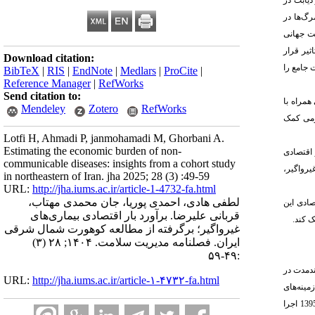
ن علت مرگ در دنیا بود و 1/8 میلیون نفر را قربانی نمود که ۶۸ درصد این مرگ‌ها در
ت جهانی
 تحت تاثیر قرار
Download citation:
 جامع را
BibTeX
|
RIS
|
EndNote
|
Medlars
|
ProCite
|
Reference Manager
|
RefWorks
Send citation to:
همراه با
Mendeley
Zotero
RefWorks
سلامت عمومی کمک
Lotfi H, Ahmadi P, janmohamadi M, Ghorbani A.
Estimating the economic burden of non-
 اقتصادی
communicable diseases: insights from a cohort study
یرواگیر،
in northeastern of Iran. jha 2025; 28 (3) :49-59
URL:
http://jha.iums.ac.ir/article-1-4732-fa.html
لطفی هادی، احمدی پوریا، جان محمدی مهتاب،
صادی این
قربانی علیرضا. برآورد بار اقتصادی بیماری‌های
ک کند
.
غیرواگیر؛ برگرفته از مطالعه کوهورت شمال شرقی
ایران. فصلنامه مدیریت سلامت. ۱۴۰۴; ۲۸ (۳)
:۴۹-۵۹
ژیک و بلندمدت در
URL:
http://jha.iums.ac.ir/article-۱-۴۷۳۲-fa.html
مینه‌های
بیماری‌هایی مانند بیماری‌های قلبی‌عروقی، دیابت و سرطان‌ها را شناسایی نماید[18]. کوهورت سبزوار به‌صورت ساختاریافته از سال 1395 اجرا