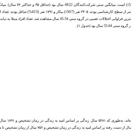
٪
) است. میانگین سنی شرکت‌کنندگان 49/22 سال بود (حد
سطح کارشناسی بودند. ۲۴۰۵ نفر (56/7
٪
) بیکار و ۱۷۹۱ نفر (42/3%) شاغل بودند. ت
این مطالعه نشان داد که سردردهای مزمن بیشترین سهم بار بیماری 
تشخیص تا مشارکت در مطالعه از دست رفته است. پس از سردردهای مزمن، صرع با ۱۷۱۱ سال از دست رفته بر اساس امید به زندگی در زمان