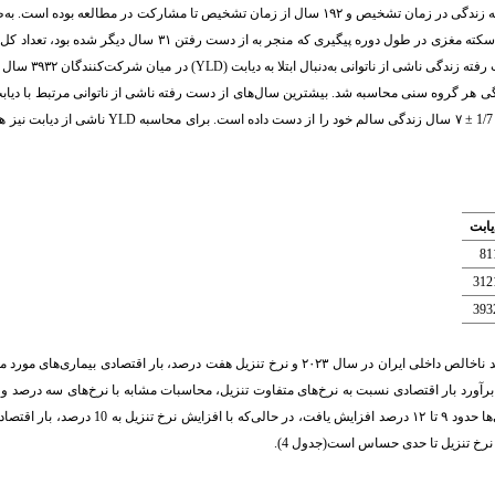
در جایگاه دوم قرار دارد. سکته مغزی نیز مسئول ۹۳۳ سال عمر از دست رفته بر اساس امید به زندگی در زمان تشخیص و ۱۹۲ سال از زمان تشخیص تا مشارکت در مطالعه
بار کل بیماری‌های عصبی برابر با ۱۰۷۶۴ سال محاسبه شد. با احتساب یک مورد فوت ناشی از سکته مغزی در طول دوره پیگیری که منجر به از دست ر
(YLD)
در میان شرکت‌کنن
ندگی هر گروه سنی محاسبه شد. بیشترین سال‌های از دست رفته ناشی از ناتوانی مرتبط با دیا
±
۷ سال زندگی سالم خود را از دست داده است. برای محاسبه
YLD
ناشی از دیابت نیز 
یابت
81
312
393
، همراه با سرانه تولید ناخالص داخلی ایران در سال ۲۰۲۳ و نرخ تنزیل هفت درصد، بار اقتصادی بیماری‌های
نیز انجام شد. نتایج نشان داد که با کاهش نرخ تنزیل به سه درصد، مجموع بار اقتصادی بیماری‌ها حدود ۹ تا ۱۲ درصد افزایش یافت،