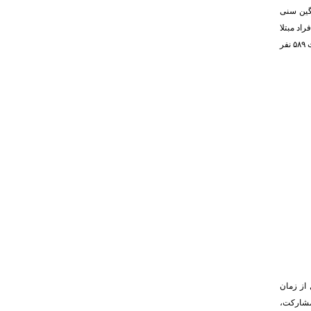
اقل ۳۵ و حداکثر ۷۲ سال). میانگین سنی
عداد افراد مبتلا
به اختلالات عصبی ۲۰۳۴ نفر بود که تمام اختلالات بجز اختلالات یادگیری در زنان شایع‌تر بود. بیشترین فراوانی اختلالات عصبی در گروه سنی 54-45 سال مشاهده شد. تعداد افراد مبتلا به دیابت ۵۸۹ نفر
را به خود اختصاص داده‌اند، به‌طوری که ۵۲۸۱ سال زندگی بر اساس امید به زندگی در زمان تشخیص و ۱۸۹۱ سال از زمان
 تشخیص و ۷۵۶ سال از زمان تشخیص تا مشارکت،