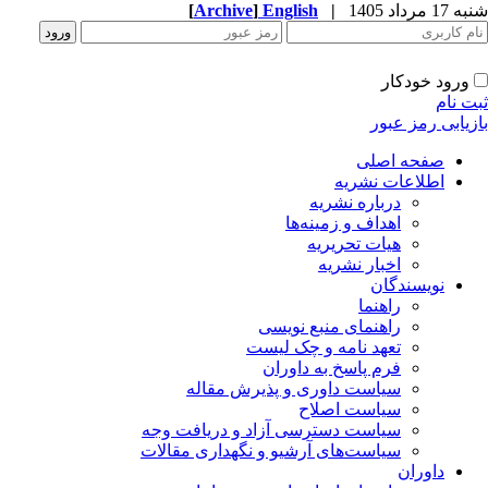
شنبه 17 مرداد 1405
|
English
]
Archive
[
ورود خودکار
ثبت نام
بازیابی رمز عبور
صفحه اصلی
اطلاعات نشریه
درباره نشریه
اهداف و زمینه‌ها
هیات تحریریه
اخبار نشریه
نویسندگان
راهنما
راهنمای منبع نویسی
تعهد نامه و چک لیست
فرم پاسخ به داوران
سیاست داوری و پذیرش مقاله
سیاست اصلاح
سیاست دسترسی آزاد و دریافت وجه
سیاست‌های آرشیو و نگهداری مقالات
داوران