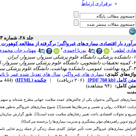
برقراری ارتباط
جلد ۲۸، شماره ۳ - ( ۹-۱۴۰۴ )
برآورد بار اقتصادی بیماری‌های غیرواگیر؛ برگرفته از مطالعه کوهور
۲
۱
هادی لطفی
،
پوریا احمدی
،
مهتاب جان محمدی
۱- دانشکده پزشکی، دانشگاه علوم پزشکی سبزوار، سبزوار، ایران.
۲- کمیته تحقیقات دانشجویی، دانشگاه علوم پزشکی سبزوار، سبزوار، ایران
۳- گروه بهداشت عمومی، دانشکده بهداشت، دانشگاه علوم پزشکی سبزوار، سبزوار، ایران. ،
واژه‌های کلیدی:
بیماری های غیرواگیر
،
سال های تعدیل شده عمر با نات
متن کامل
[PDF 760 kb]
(۲۰۶ دریافت)
|
چکیده (HTML)
(444 مشاهده)
متن کامل:
(۹۴ مشاهده)
مقدمه
دیابت، اختلالات روانی و عصبی و سرطان‌ها هستند[2]. 
ریع و تحولات اقتصادی باعث تغییر رفتارهای سلامت شده‌ است[3]. طبق گزارش سازمان جهانی بهداشت، بیماری‌های غیرواگیر مسئول حدود ۷۱
لزوم تدوین راهبردهای مؤثر پیشگیری و مدیریت بیماری‌ها را برجسته می‌کند[4].
فزایش بیماری‌های غیرواگیر