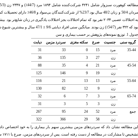
طالعه کوهورت سبزوار شامل ۴۲۴۱ شرکت‌کننده شامل ۱۸۹۴ مرد (44/7٪
) و ۲۳۴۷ زن (55/3
ردان 50/4 و زنان 48/2 سال بود.23/7%
از شرکت‌کنندگان بی‌سواد و 46/8
٪
دارای تحصیلات کمتر از 
بود که ۳۲۲ نفر (54/7
٪
) زن بودند. میانگین سنی افراد دیابتی 9/6
± 47/1 سال و بیشترین شیوع در گروه سنی 64-55 سال بود (جدول ۱).
جدول 1. توزیع نمونه‌های پژوهش بر حسب بیماری و سن
گروه سنی
جنسیت
صرع
سکته مغزی
سردرد مزمن
دیابت
35-44
مرد
15
0
33
31
زن
27
3
135
36
45-54
مرد
21
4
35
88
زن
19
9
146
125
55-64
مرد
13
13
21
116
زن
9
12
82
130
65-74
مرد
3
7
6
32
زن
3
5
3
31
جمع
مرد
52
24
95
267
زن
58
29
366
322