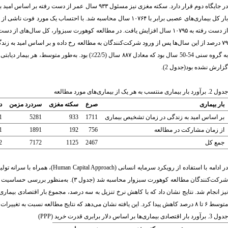
ز دست رفته به ۱۰۷۹۵ سال افزایش یافت. در مطالعه کوهورت سبزوار، کل سال‌های از دست رفته زندگی ناشی از ناتوانی به‌دنبال ابتلا به دیابت
۷۹ درصد از این سال‌ها پس از ورود شرکت‌کنندگان به مطالعه رخ داده و بر اساس امید به ز
ه گروه سنی 54-50 سال بود که معادل ۸۸۷ سال (22/5
٪
) بود. به‌طور متوسط، هر بیمار دیابتی 1/7
گزارش نشده بود(جدول 2).
جدول 2. برآورد بار بیماری منتسب به هر یک از بیماری‌های مورد مطالعه
بار بیماری
صرع
سکته مغزی
سردرد مزمن
د
بر اساس امید به زندگی در زمان تشخیص بیماری
1711
933
5281
1
از زمان مشارکت در مطالعه
756
192
1891
1
جمع کل
2467
1125
7172
2
ر ادامه با استفاده از رویکرد سرمایه انسانی
(Human Capital Approach)
رکت‌کنندگان مطالعه کوهورت سبزوار محاسبه شد (جدول ۳)
.
متوسط ۶ تا ۸ درصد کاهش پیدا کرد. این یافته نشان می‌دهد که نتایج مطالعه نسبت به تغییرات نرخ تنزیل تا حدی حساس است(جدول 4).
جدول 3. برآورد بار اقتصادی بیماری‌ها بر اساس دلار برابری قدرت خرید (
PPP
)