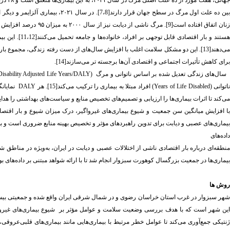
نان اتفاق افتاده است[9]. مرگ ناشی از دیابت نیز از سال ۲۰۰۰ به میزان ۹۵
درصد افزایش یاف
هستند و بار اق
می‌دهند[13]. این دو مشکل سلامت اغلب با افزایش سال‌های از دست رفته زندگی، مجموع
برای کاهش تأثیرات اجتماعی و اقتصادی آن‌ها برجسته تر می‌سازند[14].
سال‌های زندگی تعدیل شده بر اساس ناتوانی و مرگ
(
DALY
/
Disability Adjusted Life Years
اتوانی
(Years of Life Disabled)
افراد مبتلا به بیماری را ترکیب می‌کند[15]. هر
DALY
می‌کند تا اثرات بیماری‌ها را ارزیابی و تصمیم‌های تخصیص منابع و سیاست‌های بهداشتی را هدایت ک
با افزایش میانگین سن جمعیت و شیوع بیماری‌های غیرواگیر، درک میزان شیوع و بار اقتصاد
بیماری‌های عصبی و دیابت برای تدوین راهبردهای مؤثر و تخصیص بهینه منابع ضروری است و به 
داده‌های
منطقه‌ای درباره بار اقتصادی ناشی از اختلالات عصبی و دیابت در ایران، به‌ویژه در مناطق
بیماری‌ها در جمعیت بزرگسال کوهورت سبزوار انجام شد تا با ارائه شواهد مبتنی بر داده‌های 
روش ها
ین شهر است که با هدف بررسی وضعیت سلامت و عوامل مؤثر بر
شیوع بیماری‌های غیروا
نتیکی جمع‌آوری می‌کند تا عوامل خطر مرتبط با