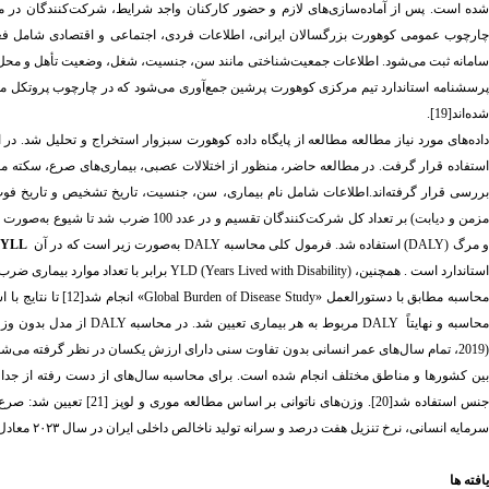
شده است. پس از آماده‌سازی‌های لازم و حضور کارکنان واجد شرایط، شرکت‌کنندگان در مطال
چارچوب عمومی کوهورت بزرگسالان ایرانی، اطلاعات فردی، اجتماعی و اقتصادی شامل فعا
امانه ثبت می‌شود
.
اطلاعات جمعیت‌شناختی مانند سن، جنسیت، شغل، وضعیت تأهل و محل سک
پرسشنامه استاندارد تیم مرکزی کوهورت پرشین جمع‌آوری می‌شود که در چارچوب پروتکل 
شده‌اند[19].
اده‌های مورد نیاز مطالعه مطالعه از پایگاه داده کوهورت سبزوار استخراج و تحلیل شد
.
در ا
استفاده قرار گرفت. در مطالعه حاضر، منظور از اختلالات عصبی، بیماری‌های صرع، سکته م
بررسی قرار گرفته‌اند.اطلاعات شامل نام بیماری، سن، جنسیت، تاریخ تشخیص و تاریخ فوت بو
زمن و دیابت) بر تعداد کل شرکت‌کنندگان تقسیم و در عدد 100 ضرب شد تا شیوع به‌صورت درصدی محاسبه شود
 مرگ
(DALY)
استفاده شد. فرمول کلی محاسبه
DALY
به‌صورت زیر است که در آن
t)YLL
استاندارد است
.
همچنین،
YLD (Years Lived with Disability)
برابر با تعداد موارد بیماری ضرب 
حاسبه مطابق با دستورالعمل
«Global Burden of Disease Study»
انجام شد[12] ت
حاسبه و نهایتاً
DALY
مربوط به هر بیماری تعیین شد. در محاسبه
DALY
از مدل بدون وز
2019)
، تمام سال‌های عمر انسانی بدون تفاوت سنی دارای ارزش یکسان در نظر گرفته می‌شون
ین کشورها و مناطق مختلف انجام شده است. برای محاسبه سال‌های از دست رفته از جداول ا
نس استفاده شد[20]. وزن‌های ناتوانی بر اساس مطالعه
موری
و لوپز
سرمایه انسانی، نرخ تنزیل هفت درصد و سرانه تولید ناخالص داخلی ایران در سال ۲۰۲۳ معادل 7/ 17921
یافته
ها