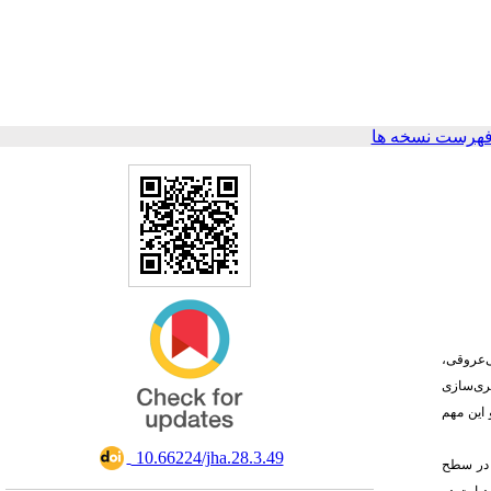
فهرست نسخه ها
بیماری‌ها شامل اختلالات قلبی‌عروقی،
ا شهری‌سازی
این مهم
‎ 10.66224/jha.28.3.49
 زندگی از جمله رژیم غذایی ناسالم، کم‌تحرکی، مصرف تنباکو و الکل، استرس، اختلالات خواب و عوامل محیطی است[5]. در سطح
گ را شامل می‌شوند[6]. بیماری‌های اعصاب و دیابت در