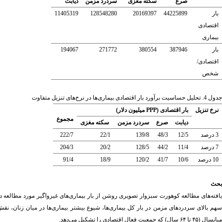
صرع
سکته مغزی
سردرد مزمن
دیابت
بار
44225899
20169397
128548280
11405319
اقتصادی
بیماری
بار
387946
380554
271772
194067
اقتصادی/
شخص
جدول 4.
تحلیل حساسیت برآورد بار اقتصادی بیماری‌ها در نرخ‌های تنزیل متفاوت
نرخ تنزیل
بار اقتصادی (
PPP
میلیون دلار)
مجموع
دیابت
صرع
سردرد مزمن
سکته مغزی
3 درصد
12/5
48/3
139/8
22/1
222/7
7 درصد
11/4
44/2
128/5
20/2
204/3
10 درصد
10/6
41/7
120/2
18/9
91/4
بحث
یافته‌های مطالعه کوهورت سبزوار تصویری روشن از بار بیماری‌های غیرواگیر مورد مطالعه د
هم بالای سردردهای مزمن در بار کل بیماری‌ها،
شیوع بیشتر بیماری‌ها در میان زنان،
نقش 
میانسال (۴۵ تا ۶۴ سال) که جمعیت فعال اقتصادی را تشکیل می‌دهد
.