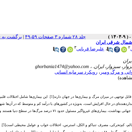
جلد ۲۸ شماره ۳ صفحات ۵۹-۴۹
|
برگشت به 
ت شمال شرقی ایران
۳
۲
،
علیرضا قربانی
ghorbania1474@yahoo.com
وانی و مرگ ومیر
،
رویکرد سرمایه انسانی
بیماری‌های غیرواگیر به‌عنوان یکی از چالش‌های عمده سلامت جهانی مطرح شده‌اند و سهم قابل توجهی در میزان مرگ و بیماری‌ها در جهان دارند[1]. این 
شیوع بیماری‌های غیرواگیر به‌طور هشداردهنده‌ای در حال افزایش است، به‌ویژه در کشورهای با درآمد کم و متوسط که در آن‌ه
درصد مرگ‌ها در سطح دنیا هستند و 
تحت تأثیر عوامل کلیدی سبک
جهانی، هفت مورد از ده علت اصلی مرگ در سال ۲۰۲۱، به این بیماری‌ها متعلق است و ۳۸ درصد کل مرگ‌ها و ۶۸ درصد از ده علت مهمتر مر