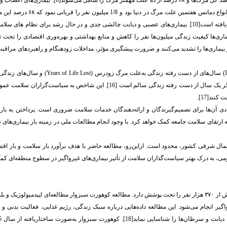
بین ده علت اول مرگ در سطح جهان قرار دارند[7،8]. در سال ۲۰۲۱، بیماری آلزایمر و دیگر انواع دمانس هفتمی
ته است[10].
بیماری‌های عصبی و دیابت چالشی جدی و در حال رشد برای نظام های سلام
تصادی قابل توجهی بر افراد، خانواده‌ها و جامعه تحمیل می‌کنند[11،12]. این بیماری‌ها کیفیت زندگی میلیون‌ها نفر را کاهش و منابع بهداشتی و بهره‌وری اقتصادی را
 بار بیماری‌ها را تشدید می‌کنند و ضرورت پیشگیری مؤثر، مداخلات زودهنگام و راهبردهای مراقبت
) سال‌های از دست رفته زندگی به‌علت مرگ زودرس
(Years of Life Lost)
و سال‌های زندگی 
نمایانگر یک سال از دست رفته زندگی سالم است [16]. این شاخص به سیاست‌گزاران 
نند[17].
ی آن‌ها برای تصمیم‌گیرندگان و ارائه‌دهندگان خدمات سلامت ضروری است. پرداختن به بار
ارتقای سلامت جامعه کمک خواهد کرد. با وجود انجام مطالعات ملی در زمینه بار بیماری‌های غ
 شمال شرقی کشور، محدود است. ازاین‌رو، مطالعه حاضر با هدف برآورد بار سلامت و بار اقت
بومی، به درک بهتر سیاست‌گذاران سلامت از تأثیر بیماری‌های غیرواگیر در سطوح منطقه‌ای کم
شهر سبزوار در غرب استان خراسان رضوی و در شمال شرقی ایران واقع شده و جمعیتی بیش از ۳۷۰ هزار نفر را تحت پوشش دارد. مطالعه کوهورت سبزوار مطالعه‌ای اپیدمیولو
گیر انجام می‌شود. این مطالعه داده‌هایی درباره سبک زندگی، رژیم غذایی، فعالیت بدنی و ز