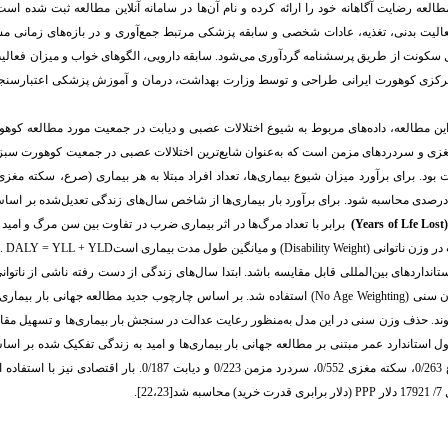
عه رضایت آگاهانه خود را ارائه کرده و نام آن‌ها در سامانه آنلاین مطالعه ثبت شده اس
لیت بدنی، تغذیه، عادات شخصی و سابقه پزشکی مرتبط جمع‌آوری و در بازه‌های زمانی 
ونت از طریق پرسشنامه گردآوری می‌شود. سابقه دارویی، الگوهای خواب و میزان فعالیت 
مرکزی کوهورت ایرانی طراحی و توسط وزارت بهداشت، درمان و آموزش پزشکی اعتبارسنجی 
ین مطالعه، داده‌های مربوط به شیوع اختلالات عصبی و دیابت در جمعیت مورد مطالعه کوه
غزی و سردردهای مزمن است که به‌عنوان شایع‌ترین اختلالات عصبی در جمعیت کوهورت سبزو
د. برای برآورد میزان شیوع بیماری‌ها، تعداد افراد مبتلا به هر بیماری (صرع، سکته مغز
.
برای برآورد بار بیماری‌ها از شاخص سال‌های زندگی تعدیل‌شده بر اساس
Years of Lfe Los
(
برابر با تعداد مرگ‌ها در اثر بیماری ضرب در تفاوت بین سن مرگ و امید 
در وزن ناتوانی
(Disability Weight)
و میانگین طول مدت بیماری است
. DALY = YLL + YLD
ا نتایج با استانداردهای بین‌المللی قابل مقایسه باشد. ابتدا سال‌های زندگی از دست رفته ناشی از ناتو
ن سنی
(No Age Weighting)
استفاده شد. بر اساس چارچوب جدید مطالعه جهانی بار بیماری‌
د. حذف وزن سنی در این مدل به‌منظور رعایت عدالت در سنجش بار بیماری‌ها و تسهیل مقای
ستاندارد عمر مبتنی بر مطالعه جهانی بار بیماری‌ها
و امید به زندگی تفکیک شده بر اس
[21] تعیین شد: صرع 0/263، سکته مغزی 0/552، سردرد مزمن 0/223 و دیابت 0/187. بار اقتصاد
دلار
PPP
(دلار برابری قدرت خرید) محاسبه شد[22،23].