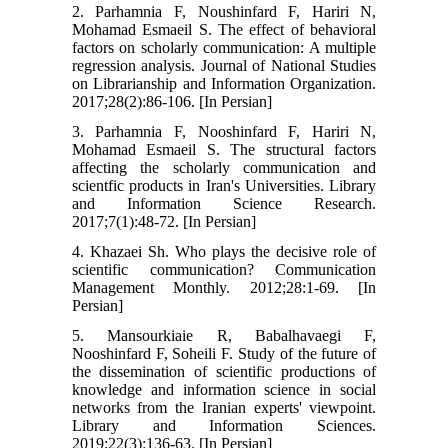
2. Parhamnia F, Noushinfard F, Hariri N,
Mohamad Esmaeil S. The effect of behavioral
factors on scholarly communication: A multiple
regression analysis. Journal of National Studies
on Librarianship and Information Organization.
2017;28(2):86-106. [In Persian]
3. Parhamnia F, Nooshinfard F, Hariri N,
Mohamad Esmaeil S. The structural factors
affecting the scholarly communication and
scientfic products in Iran's Universities. Library
and Information Science Research.
2017;7(1):48-72. [In Persian]
4. Khazaei Sh. Who plays the decisive role of
scientific communication? Communication
Management Monthly. 2012;28:1-69. [In
Persian]
5. Mansourkiaie R, Babalhavaegi F,
Nooshinfard F, Soheili F. Study of the future of
the dissemination of scientific productions of
knowledge and information science in social
networks from the Iranian experts' viewpoint.
Library and Information Sciences.
2019;22(3):136-63. [In Persian]