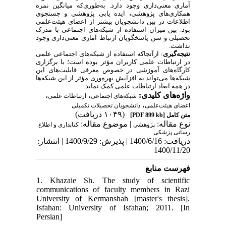
آماری معنی‌داری وجود دارد. به‌طوری‌که میانگین نمره
همکاری‌های پژوهشی، ایده یابی پژوهشی و جستجوی
اطلاعات در بین دانشجویان بیشتر از اعضای هیئت‌علمی
بود. بین میزان استفاده از شبکه‌های اجتماعی با مدرک
تحصیلی و سن پاسخگویان ارتباط آماری معنی‌داری وجود
نداشت.
نتیجه‌گیری
: ازآنجاکه استفاده از شبکه‌های اجتماعی علمی
در ارتباطات علمی کاربران مؤثر بوده است؛ با برگزاری
کارگاه‌های آموزشی در خصوص معرفی قابلیت‌های این
شبکه‌ها می‌تواند به افزایش بهره‌وری مؤثر از این شبکه‌ها
در همه ابعاد ارتباطات علمی کمک نماید.
،
،
واژه‌های کلیدی:
شبکه‌های اجتماعی
ارتباطات علمی
،
اعضای هیئت‌علمی
دانشجویان تحصیلات تکمیلی
(۱۰۴۹ دریافت)
[PDF 899 kb]
متن کامل
نوع مقاله:
| موضوع مقاله:
پژوهشي
کتابداری و اطلاع
رسانی پزشکی
دریافت: 1400/6/16 | پذیرش: 1400/9/29 | انتشار:
1400/11/20
فهرست منابع
1. Khazaie Sh. The study of scientific
communications of faculty members in Razi
University of Kermanshah [master's thesis].
Isfahan: University of Isfahan; 2011. [In
Persian]