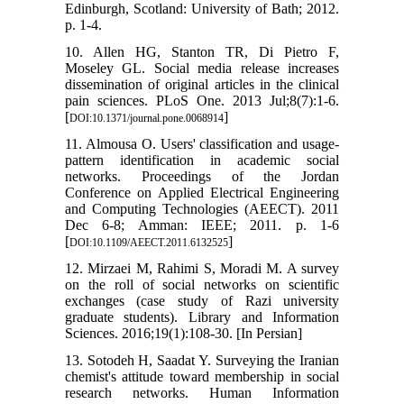
Edinburgh, Scotland: University of Bath; 2012.
p. 1-4.
10. Allen HG, Stanton TR, Di Pietro F,
Moseley GL. Social media release increases
dissemination of original articles in the clinical
pain sciences. PLoS One. 2013 Jul;8(7):1-6.
[
]
DOI:10.1371/journal.pone.0068914
11. Almousa O. Users' classification and usage-
pattern identification in academic social
networks. Proceedings of the Jordan
Conference on Applied Electrical Engineering
and Computing Technologies (AEECT). 2011
Dec 6-8; Amman: IEEE; 2011. p. 1-6
[
]
DOI:10.1109/AEECT.2011.6132525
12. Mirzaei M, Rahimi S, Moradi M. A survey
on the roll of social networks on scientific
exchanges (case study of Razi university
graduate students). Library and Information
Sciences. 2016;19(1):108-30. [In Persian]
13. Sotodeh H, Saadat Y. Surveying the Iranian
chemist's attitude toward membership in social
research networks. Human Information