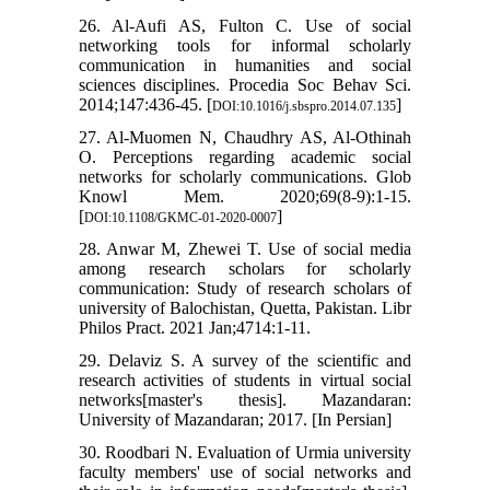
26. Al-Aufi AS, Fulton C. Use of social
networking tools for informal scholarly
communication in humanities and social
sciences disciplines. Procedia Soc Behav Sci.
2014;147:436-45. [
]
DOI:10.1016/j.sbspro.2014.07.135
27. Al-Muomen N, Chaudhry AS, Al-Othinah
O. Perceptions regarding academic social
networks for scholarly communications. Glob
Knowl Mem. 2020;69(8-9):1-15.
[
]
DOI:10.1108/GKMC-01-2020-0007
28. Anwar M, Zhewei T. Use of social media
among research scholars for scholarly
communication: Study of research scholars of
university of Balochistan, Quetta, Pakistan. Libr
Philos Pract. 2021 Jan;4714:1-11.
29. Delaviz S. A survey of the scientific and
research activities of students in virtual social
networks[master's thesis]. Mazandaran:
University of Mazandaran; 2017. [In Persian]
30. Roodbari N. Evaluation of Urmia university
faculty members' use of social networks and