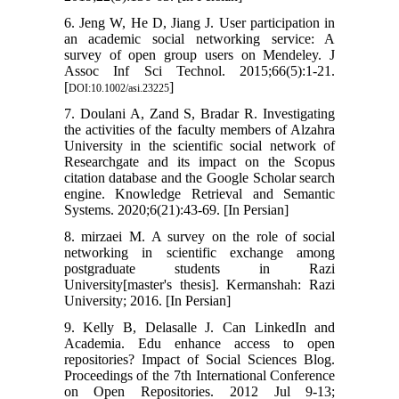
6. Jeng W, He D, Jiang J. User participation in
an academic social networking service: A
survey of open group users on Mendeley. J
Assoc Inf Sci Technol. 2015;66(5):1-21.
[
]
DOI:10.1002/asi.23225
7. Doulani A, Zand S, Bradar R. Investigating
the activities of the faculty members of Alzahra
University in the scientific social network of
Researchgate and its impact on the Scopus
citation database and the Google Scholar search
engine. Knowledge Retrieval and Semantic
Systems. 2020;6(21):43-69. [In Persian]
8. mirzaei M. A survey on the role of social
networking in scientific exchange among
postgraduate students in Razi
University[master's thesis]. Kermanshah: Razi
University; 2016. [In Persian]
9. Kelly B, Delasalle J. Can LinkedIn and
Academia. Edu enhance access to open
repositories? Impact of Social Sciences Blog.
Proceedings of the 7th International Conference
on Open Repositories. 2012 Jul 9-13;