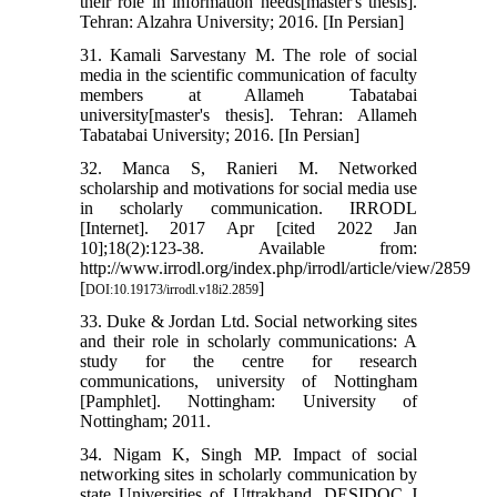
their role in information needs[master's thesis].
Tehran: Alzahra University; 2016. [In Persian]
31. Kamali Sarvestany M. The role of social
media in the scientific communication of faculty
members at Allameh Tabatabai
university[master's thesis]. Tehran: Allameh
Tabatabai University; 2016. [In Persian]
32. Manca S, Ranieri M. Networked
scholarship and motivations for social media use
in scholarly communication. IRRODL
[Internet]. 2017 Apr [cited 2022 Jan
10];18(2):123-38. Available from:
http://www.irrodl.org/index.php/irrodl/article/view/2859
[
]
DOI:10.19173/irrodl.v18i2.2859
33. Duke & Jordan Ltd. Social networking sites
and their role in scholarly communications: A
study for the centre for research
communications, university of Nottingham
[Pamphlet]. Nottingham: University of
Nottingham; 2011.
34. Nigam K, Singh MP. Impact of social
networking sites in scholarly communication by
state Universities of Uttrakhand. DESIDOC J