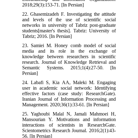
2018;29(3):153-71. [In Persian]
22. Ghasemizadeh F. Investigating the attitude
and levels of the use of scientific social
networks in university of Tabriz post-graduate
students[master's thesis]. Tabriz: University of
Tabriz; 2016. [In Persian]
23. Samiei M. Honey comb model of social
media and its role in the exchange of
knowledge between researchers in scientific
research. Journal of Knowledge Retrieval and
Semantic Systems. 2015;1(4):27-50. [In
Persian]
24. Labafi S, Kia AA, Maleki M. Engaging
user in academic social network: Identifying
effective factors (case study: ResearchGate).
Iranian Journal of Information Processing and
Management. 2020;36(1):33-61. [In Persian]
25. Yaghoubi Malal N, Jamali Mahmoei H,
Mansourian Y. Motivations and information
interactions of scientists in ResearchGate.
Scientometrics Research Journal. 2016;2(1):43-
56. [In Persian]