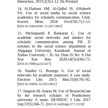
Interaction. 2015;2(3):1-12. [In Persian]
14. Al-Daihani SM, Al-Qallaf JS, AlSaheeb
SA. Use of social media by social science
academics for scholarly communication. Glob.
Knowl. Mem. 2018 Oct;67(6-7):1-13.
[
]
DOI:10.1108/GKMC-11-2017-0091
15. Pitchaipandi P, Baskaran C. Use of
academic social networks and media's for
scholarly communication among PH. D
scholars in the social science department at
Alagappa University, Karaikudi. Journal of
Xidian University / Xi An Dian Zi Ke Ji Dai
Xue Xue Bao. 2020;14(5):4362-73.
[
]
DOI:10.37896/jxu14.5/477
16. Nandez G, Borrego A. Use of social
networks for academic purposes: A case study.
Electron Libr. 2015 Mar;31(6):781-92.
[
]
DOI:10.1108/EL-03-2012-0031
17. Singson M, Amees M. Use of ResearchGate
by the research scholars of Pondicherry
university: A study. DESIDOC J Libr. 2017
Sep;37(5):366-71. [
]
DOI:10.14429/djlit.37.5.11139