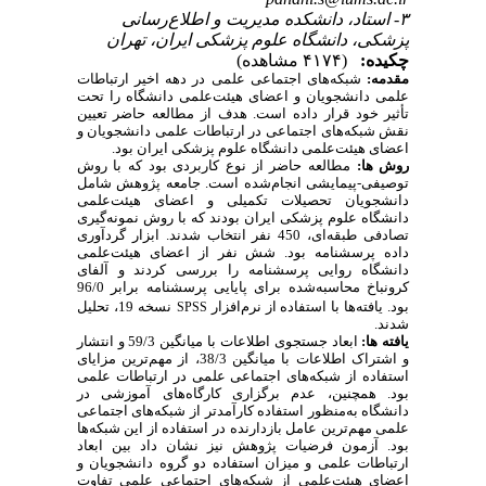
۳- استاد، دانشکده مدیریت و اطلاع‌رسانی
پزشکی، دانشگاه علوم پزشکی ایران، تهران
چکیده:
(۴۱۷۴ مشاهده)
مقدمه:
شبکه‌های اجتماعی علمی در دهه اخیر ارتباطات
علمی دانشجویان و اعضای هیئت‌علمی دانشگاه را تحت
تأثیر خود قرار داده است. هدف از مطالعه حاضر تعیین
نقش شبکه‌های اجتماعی در ارتباطات علمی دانشجویان و
اعضای هیئت‌علمی دانشگاه علوم پزشکی ایران بود.
روش ­ها:
مطالعه حاضر از نوع کاربردی بود که با روش
توصیفی-پیمایشی انجام‌شده است. جامعه پژوهش شامل
دانشجویان تحصیلات تکمیلی و اعضای هیئت‌علمی
دانشگاه علوم پزشکی ایران بودند که با روش نمونه‌گیری
تصادفی طبقه‌ای، 450 نفر انتخاب شدند. ابزار گردآوری
داده پرسشنامه بود. شش نفر از اعضای هیئت‌علمی
دانشگاه روایی پرسشنامه را بررسی کردند و آلفای
کرونباخ محاسبه‌شده برای پایایی پرسشنامه برابر 96/0
بود. یافته‌ها با استفاده از نرم‌افزار
نسخه 19، تحلیل
SPSS
شدند.
یافته ­ها:
ابعاد جستجوی اطلاعات با میانگین 59/3 و انتشار
و اشتراک اطلاعات با میانگین 38/3، از مهم‌ترین مزایای
استفاده از شبکه‌های اجتماعی علمی در ارتباطات علمی
بود. همچنین، عدم برگزاری کارگاه‌های آموزشی در
دانشگاه به‌منظور استفاده کارآمدتر از شبکه‌های اجتماعی
علمی مهم‌ترین عامل بازدارنده در استفاده از این شبکه‌ها
بود. آزمون فرضیات پژوهش نیز نشان داد بین ابعاد
ارتباطات علمی و میزان استفاده دو گروه دانشجویان و
اعضای هیئت‌علمی از شبکه‌های اجتماعی علمی تفاوت