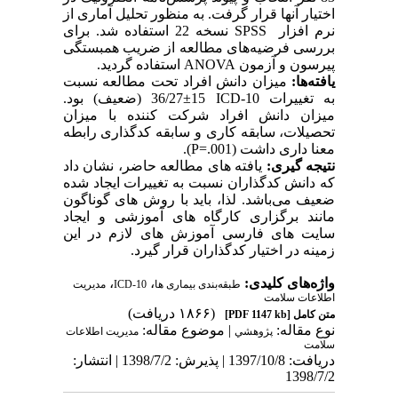
اختیار آنها قرار گرفت. به منظور تحلیل آماری از
نرم افزار
SPSS
نسخه 22 استفاده شد. برای
بررسی فرضیه‌های مطالعه از ضریب همبستگی
پیرسون و آزمون­
ANOVA
استفاده گردید.
یافته‌ها:
میزان دانش افراد تحت مطالعه
نسبت
به تغییرات
ICD-10
15±36/27 (ضعیف) بود.
میزان دانش افراد شرکت کننده با میزان
تحصیلات، سابقه کاری و سابقه کدگذاری رابطه
معنا داری داشت
(P=.001)
.
نتیجه گیری:
یافته­ های مطالعه حاضر، نشان داد
که دانش کدگذاران نسبت به تغییرات ایجاد شده
ضعیف می‌باشد.­ لذا، باید با روش ­های گوناگون
مانند برگزاری کارگاه ­های آموزشی و ایجاد
سایت ­های فارسی آموزش ­های لازم در این
زمینه در اختیار کدگذاران قرار گیرد.
واژه‌های کلیدی:
،
،
طبقه‌بندی بیماری ها
ICD-10
مدیریت
اطلاعات سلامت
(۱۸۶۶ دریافت)
متن کامل
[PDF 1147 kb]
نوع مقاله:
| موضوع مقاله:
پژوهشي
مدیریت اطلاعات
سلامت
دریافت: 1397/10/8 | پذیرش: 1398/7/2 | انتشار:
1398/7/2