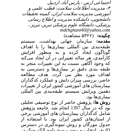
اجتماعی ارس - پارس آباد، اردبیل
۴- مدیریت اطلاعات سلامت، قطب علمی و
آموزشی مدیریت سلامت ایران، کمیته تحقیقات
دانشجویی، دانشکده مدیریت و اطلاع رسانی
پزشکی، دانشگاه علوم پزشکی تبریز، تبریز ،
mdehghani40@yahoo.com
چکیده:
(۵۳۲۶ مشاهده)
مقدمه:
سازمان جهانی بهداشت، سیستم
طبقه‌بندی بین المللی بیماری‌ها را با اهداف
گوناگون ایجاد کرده و به منظور افزایش
کارآمدی، هر ساله تغییراتی در آن ایجاد می‌کند
که وجود آگاهی نسبت به این تغییرات منجر به
طبقه بندی دقیق تر بیماری‌ها و دسترسی به
اهداف مورد نظر می­ گردد. هدف مطالعه
حاضر، بررسی میزان دانش و عملکرد کدگذاران
بیمارستان­ های آموزشی کشور ایران از تغییرات
دهمین ویرایش سیستم طبقه‌بندی بین المللی
بیماری‌ها بود.
روش ها:
پژوهش حاضر از نوع توصیفی تحلیلی
بود که در سال 1397 انجام شد. جامعه پژوهش
شامل کدگذاران بیمارستان­ های آموزشی برخی
از استان‌های کشور ایران بود. با استفاده از
جدول مورگان و روش نمونه‌گیری در دسترس
83 نفر انتخاب و پیوند پرسش‌نامه الکترونیک در