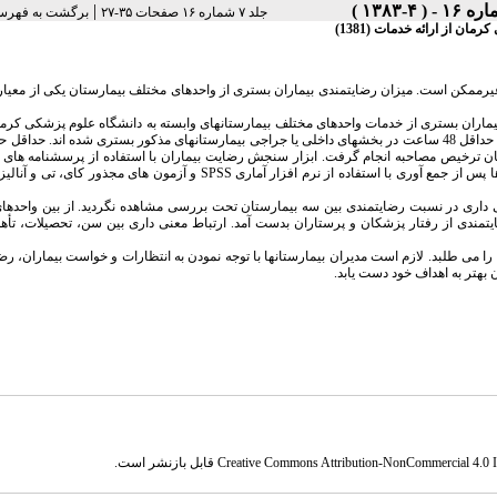
|
جلد ۷ شماره ۱۶ صفحات ۳۵-۲۷
برگشت به فهرس
ن از ارائه خدمات (1381)
ن غیرممکن است. میزان رضایتمندی بیماران بستری از واحدهای مختلف بیمارستان یکی از معیا
ال 1381 به منظور ارزیابی رضایت بیماران بستری از خدمات واحدهای مختلف بیمارستانهای وابسته به دانشگاه علوم پزشکی 
باهنر و کرمان درمان) انجام گرفت. جامعه آماری این پژوهش بیماران 15 سال به بالایی بود که حداقل 48 ساعت در بخشهای داخلی یا جراجی بیمارستانهای مذکور بستری شده اند
اولیه 564 نفر برآورد گردید کهجهت اطمینان بیشتر با 600 بیمار در زمان ترخیص مصاحبه انجام گرفت. ابزار سنجش رضایت بیماران با استفاده از پرسشنامه
شده وزارت بهداشت و دانشگاه های علوم پزشکی اصفهان و شهید بهشتی ساخته شد. داده ها پس از جمع آوری با استفاده از نرم افزار آماری SPSS و آزمون 
 معنی داری در نسبت رضایتمندی بین سه بیمارستان تحت بررسی مشاهده نگردید. از بین واحده
ضایتمندی از رفتار پزشکان و پرستاران بدست آمد. ارتباط معنی داری بین سن، تحصیلات، تأ
را می طلبد. لازم است مدیران بیمارستانها با توجه نمودن به انتظارات و خواست بیماران، رض
 بهتر به اهداف خود دست یابد.
Creative Commons Attribution-NonCommercial 4.0 In
قابل بازنشر است.