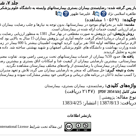
جلد ۷، شماره ۱۶ - ( ۴-۱۳۸۳ )
باز پس گرفته شده: رضایتمندی بیماران بستری بیمارستانهای وابسته به دانشگاه علوم پزشکی کرما
،
طاهره اسلامی نژاد
علیرضا ظهور
چکیده:
(۱۰۵۶۹ مشاهده)
مقدمه:
غلبه بر بحرانهای موجود در بیمارستانها، بدون توجه به نیازها و جلب رضایت بیمارا
برای ارزیابی کیفیت خدمات ارائه شده در بیمارستان است.
روش پژوهش:
این پژوهش به صورت مقطعی در بهار س
لازم براساس مطالعه 
تجزیه و تحلیل گردیدند.
یافته ها:
حدود 59% بیماران از خدمات بیمارستانهای تحت بررسی راضی بودند. تفاوت
بیمارستانی، بیشترین نارضایتی بیماران از کیفیت غذا و امکانات اتاق بستری و بیشترین ر
اقامت بیماران در بیمارستان با رضایتمندی از واحدهای مختلف بیمارستان مشاهده نگردید.
بحث و نتیجه گیری:
حل مسائلی که منجر به نارضایتی بیماران می گردد تلاش و تعهد مدیران 
را کسب نمایند تا آنان در برنامه های درمانی و مراقبتی خود بیشتر مشارکت نموده و بیمارستان
واژه‌های کلیدی:
،
،
رضایتمندی
بیماران بستری
بیمارستان
(۲۱۴۷ دریافت)
متن کامل
[PDF 2054 kb]
نوع مقاله:
|
پژوهشي
دریافت: 1387/8/13 | انتشار: 1383/4/25
بازنشر اطلاعات
این مقاله تحت شرایط
ternational License